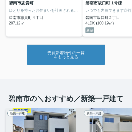
碧南市志貴町
碧南市坂口町 1号棟
ゆとりを持ったお住まいを計画される方におすすめの敷地面積62.65坪 お求めやすい価格です
碧南市志貴町４丁目
碧南市坂口町２丁目
207.12㎡
4LDK (100.19㎡)
新築
売買新着物件の一覧
をもっと見る
碧南市の＼おすすめ／新築一戸建て
新築一戸建
新築一戸建