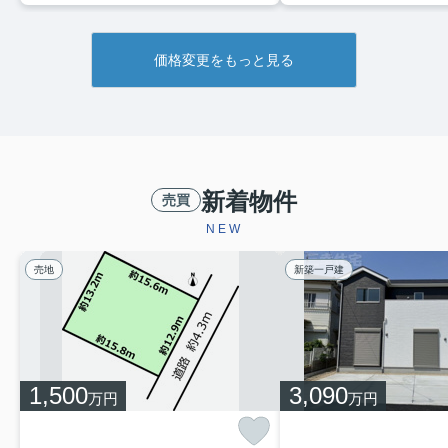
価格変更をもっと見る
新着物件
売買
NEW
売地
新築一戸建
1,500
3,090
万円
万円