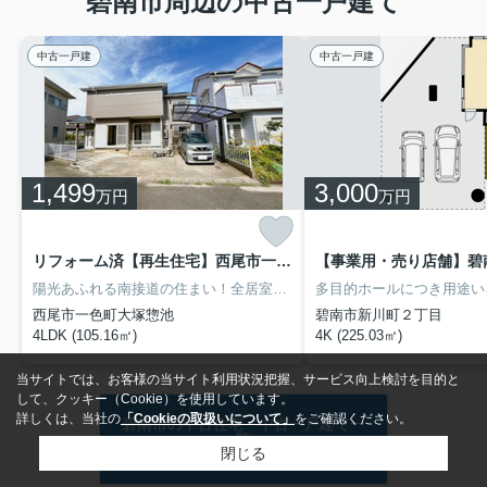
碧南市周辺の中古一戸建て
中古一戸建
中古一戸建
1,499
3,000
万円
万円
リフォーム済【再生住宅】西尾市一色町大塚惣池
【事業用・売り店舗】碧
陽光あふれる南接道の住まい！全居室６帖以上で広々とした４LDK！駐車２台可能なゆとりある暮らしが実現できます
多目的ホールにつき用途い
西尾市一色町大塚惣池
碧南市新川町２丁目
4LDK (105.16㎡)
4K (225.03㎡)
当サイトでは、お客様の当サイト利用状況把握、サービス向上検討を目的と
して、クッキー（Cookie）を使用しています。
詳しくは、当社の
「Cookieの取扱いについて」
をご確認ください。
碧南市の中古住宅・中古一戸建て一
覧
閉じる
をもっと見る