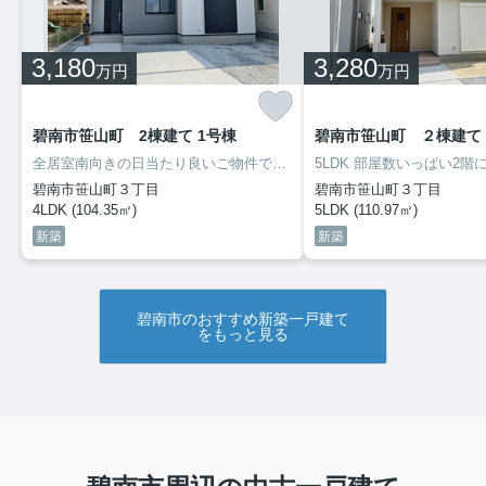
3,180
3,280
万円
万円
碧南市笹山町 2棟建て 1号棟
碧南市笹山町 ２棟建て 
全居室南向きの日当たり良いご物件です。どの部屋にいても明るい日差しを感じられます。日当たりはお金では購入できない価値があります！住んでから困らない豊富な収納。バルコニーが2つあり、屋根のあるバルコニーを完備しています。ずっと満足していただける使い勝手の良い間取りにこだわったお住まいです。碧南市のご物件は地元の不動産会社にご相談ください。碧南市でご縁を結んで50年の三幸住宅です♪
碧南市笹山町３丁目
碧南市笹山町３丁目
4LDK (104.35㎡)
5LDK (110.97㎡)
新築
新築
碧南市のおすすめ新築一戸建て
をもっと見る