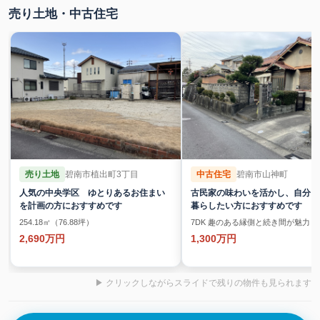
売り土地・中古住宅
売り土地
碧南市植出町3丁目
中古住宅
碧南市山神町
人気の中央学区 ゆとりあるお住まい
古民家の味わいを活かし、自分ら
を計画の方におすすめです
暮らしたい方におすすめです
254.18㎡（76.88坪）
7DK 趣のある縁側と続き間が魅力
2,690万円
1,300万円
▶ クリックしながらスライドで残りの物件も見られます