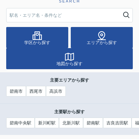
SEARCH
2980万円
物件詳細へ
価格変更
2026.07.16
売り土地 碧南市六軒町
学区から探す
エリアから探す
碧南市六軒町
地図から探す
1746万円
1928万円→
物件詳細へ
主要エリアから探す
碧南市
西尾市
高浜市
主要駅から探す
碧南中央駅
新川町駅
北新川駅
碧南駅
吉良吉田駅