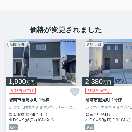
価格が変更されました
新築一戸建
新築一戸建
1,990
2,380
万円
万円
8月3日 値下げ
8月3日 値下げ
碧南市福清水町 1号棟
碧南市照光町 2号棟
いつでも内覧できます♪◎ハザードにかからない安心の住まい◎地震に強い家＝耐震+制震の家QUIE（クワイエ）◎洋風和室あります◎キッチンにパントリー◎２階全居室6帖以上ゆとりの広さ◎２部屋にウォークインクローゼット◎屋根のあるバルコニー◎広いお庭★人気の中央学区。住まい探しは信頼と実績の三幸住宅に。人生で一度きりの大きな買い物が失敗しないように、しっかりとサポートいたします(^^)
碧南市福清水町４丁目
碧南市照光町５丁目
4LDK＋S(納戸) (104.49㎡)
4LDK＋S(納戸) (101.04㎡)
新築
新築