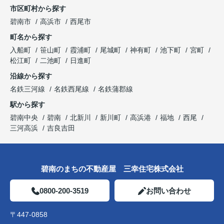
市区町村から探す
碧南市
高浜市
西尾市
町名から探す
入船町
笹山町
霞浦町
尾城町
神有町
池下町
宮町
松江町
二池町
日進町
沿線から探す
名鉄三河線
名鉄西尾線
名鉄蒲郡線
駅から探す
碧南中央
碧南
北新川
新川町
高浜港
福地
西尾
三河高浜
吉良吉田
碧南のまちの不動産屋 三幸住宅株式会社
0800-200-3519
お問い合わせ
〒447-0858