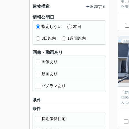
頃、
建物構造
追加する
を知
情報公開日
指定しない
本日
3日以内
1週間以内
新築
画像・動画あり
画像あり
動画あり
パノラマあり
「碧
◎家
条件
入は
条件
長期優良住宅