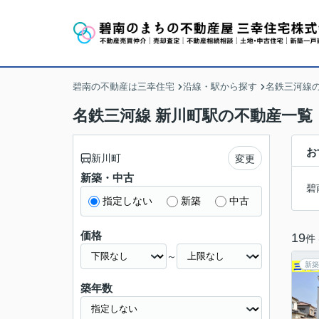
碧南の不動産は三幸住宅
沿線・駅から探す
名鉄三河線
名鉄三河線 新川町駅の不動産一覧
お
新川町
変更
新築・中古
碧
指定しない
新築
中古
価格
19
件
～
新築
築年数