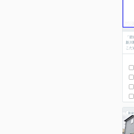
「碧
新川
こだ
新築