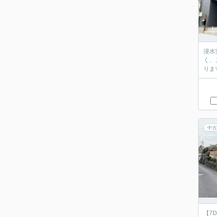
浸水
く、
りま
中古
【7