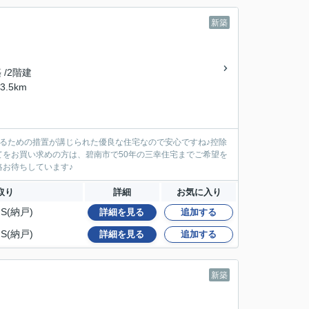
新築
築 /2階建
.5km
るための措置が講じられた優良な住宅なので安心ですね♪控除
をお買い求めの方は、碧南市で50年の三幸住宅までご希望を
お待ちしています♪
取り
詳細
お気に入り
S(納戸)
詳細を見る
追加する
S(納戸)
詳細を見る
追加する
新築