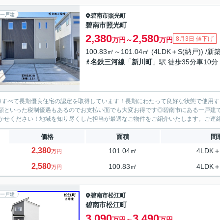
一戸建
碧南市
照光町
碧南市照光町
2,380
2,580
8月3日 値下げ
万円～
万円
100.83㎡～101.04㎡ (4LDK＋S(納戸)) /新
名鉄三河線
「
新川町
」駅 徒歩35分車10分 3
棟すべて長期優良住宅の認定を取得しています！長期にわたって良好な状態で使用す
額といった税制優遇もあるのでお支払い面でも大変お得です◎碧南市にある一戸建て
かせください！地域を知り尽くした担当が最適なご物件をご紹介いたします。ご連絡
価格
面積
間
2,380
101.04㎡
4LDK＋
万円
2,580
100.83㎡
4LDK＋
万円
一戸建
碧南市
松江町
碧南市松江町
3,090
3,490
万円～
万円