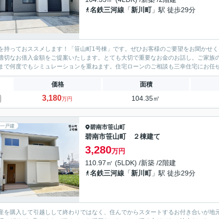
名鉄三河線
「
新川町
」駅 徒歩29分
を持っておススメします！「笹山町1号棟」です。ぜひお客様のご要望をお聞かせ
適切なお借入金額をご提案いたします。とても大切で重要なお金のお話し。ご家族
まで何度でもシミュレーションを重ねます。住宅ローンのご相談も三幸住宅にお任せ
価格
面積
3,180
104.35㎡
万円
一戸建
碧南市
笹山町
碧南市笹山町 ２棟建て
3,280
万円
110.97㎡ (5LDK) /新築 /2階建
名鉄三河線
「
新川町
」駅 徒歩29分
産を購入して引越しして終わりではなく、住んでからスタートするお付き合いが地