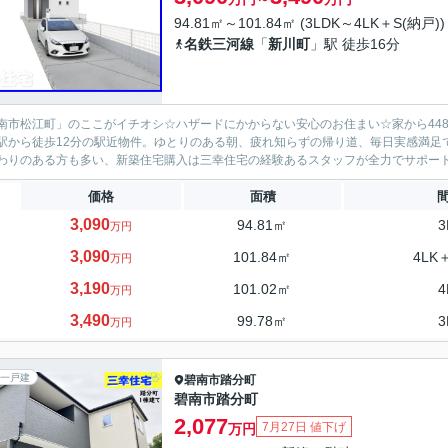
94.81㎡～101.84㎡ (3LDK～4LK＋S(納戸))
名鉄三河線
「
新川町
」駅 徒歩16分
南市松江町」のここがイチオシ☆ハザードにかからない安心のお住まい☆家から44
駅から徒歩12分の駅近物件。ゆとりのある朝、疲れ知らずの帰り道、毎日実感満足
わりのある方も多い、新築住宅購入は三幸住宅の経験あるスタッフが全力でサポートい
価格
面積
3,090
94.81㎡
3
万円
3,090
101.84㎡
4LK
万円
3,190
101.02㎡
4
万円
3,490
99.78㎡
3
万円
一戸建
碧南市
踏分町
碧南市踏分町
2,077
7月27日 値下げ
万円