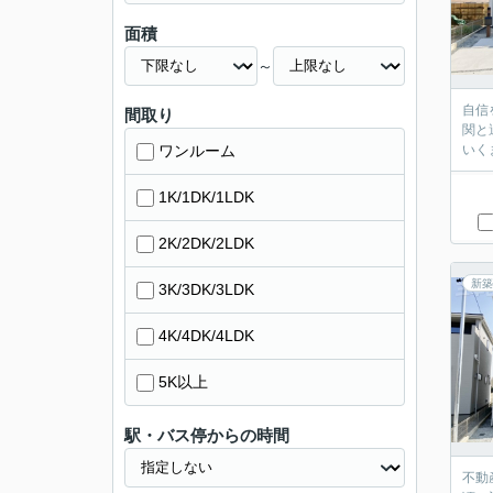
面積
～
自信
間取り
関と
ワンルーム
いく
1K/1DK/1LDK
2K/2DK/2LDK
新築
3K/3DK/3LDK
4K/4DK/4LDK
5K以上
駅・バス停からの時間
不動