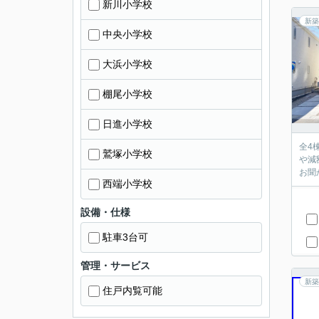
新川小学校
新築
中央小学校
大浜小学校
棚尾小学校
日進小学校
全4
鷲塚小学校
や減
お聞
西端小学校
設備・仕様
駐車3台可
管理・サービス
新築
住戸内覧可能