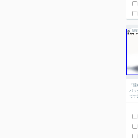
新築
「憧
バッ
です(