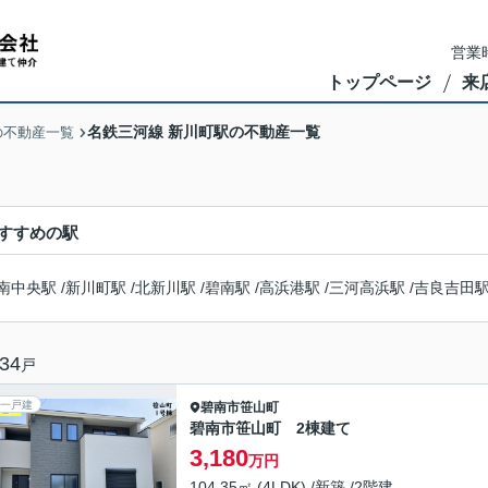
営業時
トップページ
来
名鉄三河線 新川町駅の不動産一覧
の不動産一覧
すすめの駅
南中央駅
/
新川町駅
/
北新川駅
/
碧南駅
/
高浜港駅
/
三河高浜駅
/
吉良吉田
34
戸
一戸建
碧南市
笹山町
碧南市笹山町 2棟建て
3,180
万円
104.35㎡ (4LDK) /新築 /2階建