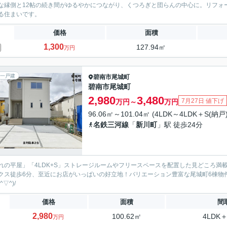
な縁側と12帖の続き間がゆるやかにつながり、くつろぎと団らんの中心に。リフォ
る住まいです。
価格
面積
1,300
127.94㎡
万円
一戸建
碧南市
尾城町
碧南市尾城町
2,980
3,480
7月27日 値下げ
万円～
万円
96.06㎡～101.04㎡ (4LDK～4LDK＋S(納戸)
名鉄三河線
「
新川町
」駅 徒歩24分
れの平屋」「4LDK+S」ストレージルームやフリースペースを配置した見どころ満
クス徒歩6分、至近にお店がいっぱいの好立地！バリエーション豊富な尾城町6棟物
^▽^)/
価格
面積
間
2,980
100.62㎡
4LDK＋
万円