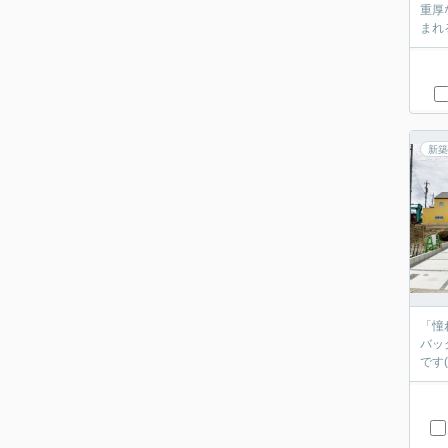
重厚
まれ
新築
「憧
バッ
です(