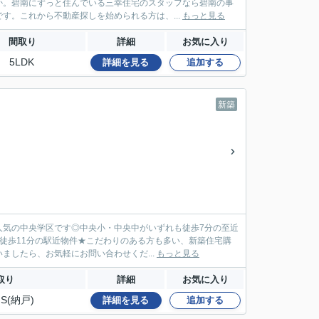
か。碧南にずっと住んでいる三幸住宅のスタッフなら碧南の事
す。これから不動産探しを始められる方は、...
もっと見る
間取り
詳細
お気に入り
5LDK
詳細を見る
追加する
新築
人気の中央学区です◎中央小・中央中がいずれも徒歩7分の至近
徒歩11分の駅近物件★こだわりのある方も多い、新築住宅購
したら、お気軽にお問い合わせくだ...
もっと見る
取り
詳細
お気に入り
S(納戸)
詳細を見る
追加する