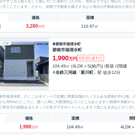
沼でザリガニ取りをして遊んでいた場所だったのか。埋め立てでない地山だったの
り尽くしています。だから、碧南で不動産を購入するなら地元の不動産会社が安心で
価格
面積
3,280
110.97㎡
万円
一戸建
碧南市
福清水町
碧南市福清水町
1,990
8月3日 値下げ
万円
104.49㎡ (4LDK＋S(納戸)) /新築 /2階建
名鉄三河線
「
新川町
」駅 徒歩12分
南市福清水町」のここがポイント◎近隣に商業店舗がたくさんある碧南の中心地。
から380mのところに、困った時に大変便利なコンビニもあります☆碧南中央駅から
三幸住宅の経験あるスタッフが全力でサポートいたします☆気になる点などがございま
価格
面積
間
1,990
104.49㎡
4LDK＋
万円