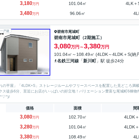
3,180
101.04㎡
4LK＋
万円
3,480
96.06㎡
4L
万円
一戸建
碧南市
尾城町
碧南市尾城町（2期施工）
3,080
3,380
万円～
万円
101.04㎡～108.49㎡ (4LDK～4LDK＋S(納戸
名鉄三河線
「
新川町
」駅 徒歩24分
れの平屋」「4LDK+S」ストレージルームやフリースペースを配置した見どころ満
クス徒歩6分、至近にお店がいっぱいの好立地！バリエーション豊富な尾城町6棟物
^▽^)/
価格
面積
間
3,080
102.70㎡
4LDK＋
万円
3,280
101.04㎡
4LDK＋
万円
3,380
108.49㎡
4L
万円