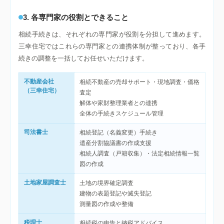
3. 各専門家の役割とできること
相続手続きは、それぞれの専門家が役割を分担して進めます。
三幸住宅ではこれらの専門家との連携体制が整っており、各手
続きの調整を一括してお任せいただけます。
不動産会社
相続不動産の売却サポート・現地調査・価格
（三幸住宅）
査定
解体や家財整理業者との連携
全体の手続きスケジュール管理
司法書士
相続登記（名義変更）手続き
遺産分割協議書の作成支援
相続人調査（戸籍収集）・法定相続情報一覧
図の作成
土地家屋調査士
土地の境界確定調査
建物の表題登記や滅失登記
測量図の作成や整備
税理士
相続税の申告と納税アドバイス