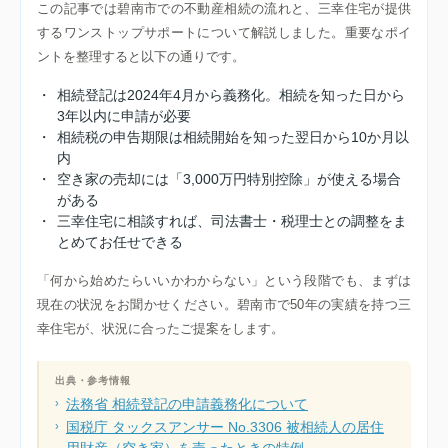
この記事では碧南市での不動産相続の流れと、三幸住宅が提供
するワンストップサポートについて解説しました。重要なポイ
ントを整理すると以下の通りです。
・
相続登記は2024年4月から義務化。相続を知った日から
3年以内に申請が必要
・
相続税の申告期限は相続開始を知った翌日から10か月以
内
・
空き家の売却には「3,000万円特別控除」が使える場合
がある
・
三幸住宅に相談すれば、司法書士・税理士との調整をま
とめてお任せできる
「何から始めたらいいかわからない」という段階でも、まずは
現在の状況をお聞かせください。碧南市で50年の実績を持つ三
幸住宅が、状況に合ったご提案をします。
出典・参考情報
法務省 相続登記の申請義務化について
国税庁 タックスアンサー No.3306 被相続人の居住
用財産（空き家）を売ったときの特例