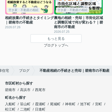
空き家・不動産の相続
空き家・不動産の相続
相続放棄の手続きとタイミング
農地の相続・売却｜市街化区域
｜碧南市の不動産
と調整区域で何が変わる？｜碧
南市の不動産
2026.07.26
2026.07.25
もっと見る
ブログトップへ
幸住宅
ブログ
不動産相続の手続きと売却｜碧南市の不動産
市区町村から探す
碧南市
高浜市
西尾市
町名から探す
入船町
笹山町
霞浦町
尾城町
神有町
池下町
宮町
松江町
二池町
日進町