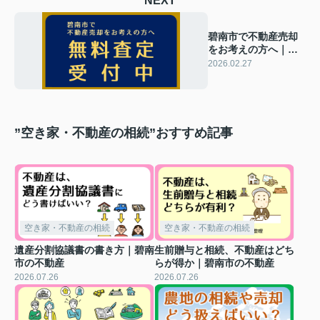
NEXT
碧南市で不動産売却
をお考えの方へ｜無
料査定受付中｜碧南
2026.02.27
の不動産は三幸住宅
”空き家・不動産の相続”おすすめ記事
空き家・不動産の相続
空き家・不動産の相続
遺産分割協議書の書き方｜碧南
生前贈与と相続、不動産はどち
市の不動産
らが得か｜碧南市の不動産
2026.07.26
2026.07.26