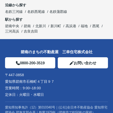
沿線から探す
名鉄三河線
名鉄西尾線
名鉄蒲郡線
駅から探す
碧南中央
碧南
北新川
新川町
高浜港
福地
西尾
三河高浜
吉良吉田
碧南のまちの不動産屋 三幸住宅株式会社
0800-200-3519
お問い合わせ
〒447-0858
愛知県碧南市石橋町４丁目９７
営業時間：
9:00~18:00
定休日：
火曜日・水曜日
愛知県知事免許（12）第010340号｜(公社)全日本不動産協会 愛知県宅
建協会 碧海支部会員｜創業1979年（碧南市で約50年の実績）