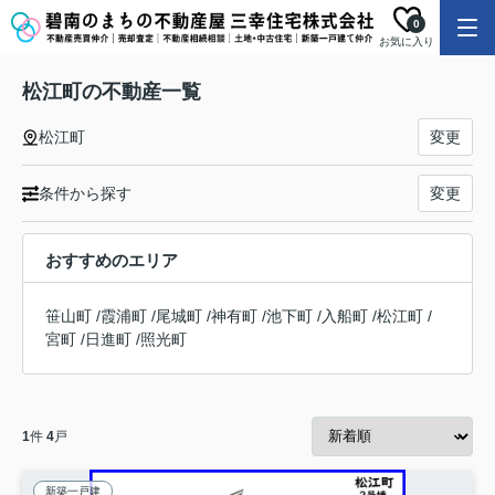
0
お気に入り
松江町の不動産一覧
松江町
変更
条件から探す
変更
おすすめのエリア
笹山町
/
霞浦町
/
尾城町
/
神有町
/
池下町
/
入船町
/
松江町
/
宮町
/
日進町
/
照光町
1
件
4
戸
新築一戸建