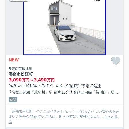
NEW
碧南市松江町
碧南市松江町
3,090
3,490
万円～
万円
94.81㎡～101.84㎡ (3LDK～4LK＋S(納戸)) /予定 /2階建
名鉄三河線「北新川」駅 徒歩12分
名鉄三河線「新川町」駅 徒歩16分
新築
「碧南市松江町」のここがイチオシ☆ハザードにかからない安心のお住
まい☆家から448mのところに、困った時に大変便利なコン...
もっと見
る