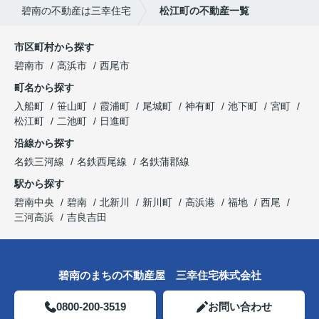
碧南の不動産は三幸住宅
松江町の不動産一覧
市区町村から探す
碧南市
高浜市
西尾市
町名から探す
入船町
笹山町
霞浦町
尾城町
神有町
池下町
宮町
松江町
二池町
日進町
沿線から探す
名鉄三河線
名鉄西尾線
名鉄蒲郡線
駅から探す
碧南中央
碧南
北新川
新川町
高浜港
福地
西尾
三河高浜
吉良吉田
碧南のまちの不動産屋 三幸住宅株式会社
0800-200-3519
お問い合わせ