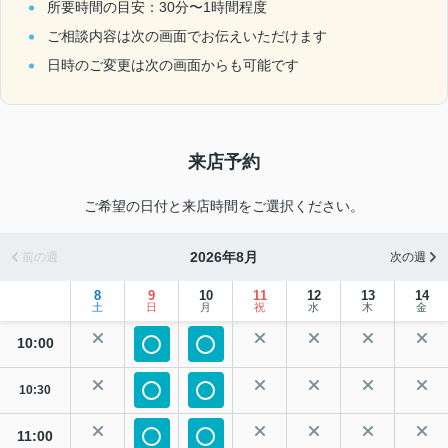
所要時間の目安：30分〜1時間程度
ご相談内容は次の画面でお伝えいただけます
日時のご変更は次の画面からも可能です
来店予約
ご希望の日付と来店時間をご選択ください。
2026年8月
前の週
次の週
8
9
10
11
12
13
14
土
日
月
祝
水
木
金
10:00
10:30
11:00