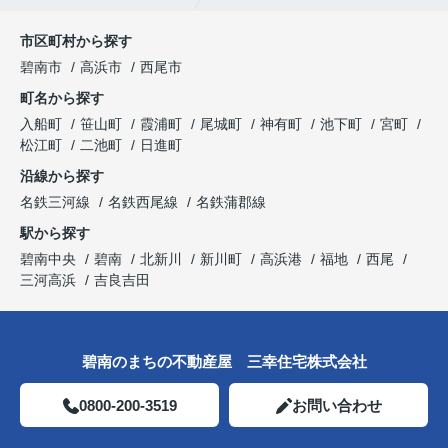
市区町村から探す
碧南市
高浜市
西尾市
町名から探す
入船町
笹山町
霞浦町
尾城町
神有町
池下町
宮町
松江町
二池町
日進町
沿線から探す
名鉄三河線
名鉄西尾線
名鉄蒲郡線
駅から探す
碧南中央
碧南
北新川
新川町
高浜港
福地
西尾
三河高浜
吉良吉田
碧南のまちの不動産屋 三幸住宅株式会社
0800-200-3519
お問い合わせ