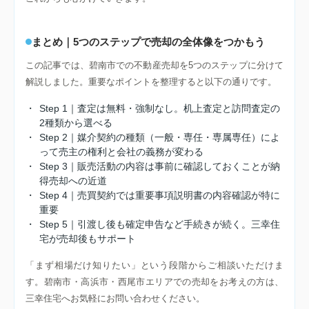
まとめ｜5つのステップで売却の全体像をつかもう
この記事では、碧南市での不動産売却を5つのステップに分けて
解説しました。重要なポイントを整理すると以下の通りです。
・
Step 1｜査定は無料・強制なし。机上査定と訪問査定の
2種類から選べる
・
Step 2｜媒介契約の種類（一般・専任・専属専任）によ
って売主の権利と会社の義務が変わる
・
Step 3｜販売活動の内容は事前に確認しておくことが納
得売却への近道
・
Step 4｜売買契約では重要事項説明書の内容確認が特に
重要
・
Step 5｜引渡し後も確定申告など手続きが続く。三幸住
宅が売却後もサポート
「まず相場だけ知りたい」という段階からご相談いただけま
す。碧南市・高浜市・西尾市エリアでの売却をお考えの方は、
三幸住宅へお気軽にお問い合わせください。