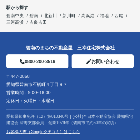
駅から探す
碧南中央
碧南
北新川
新川町
高浜港
福地
西尾
三河高浜
吉良吉田
碧南のまちの不動産屋 三幸住宅株式会社
0800-200-3519
お問い合わせ
〒447-0858
愛知県碧南市石橋町４丁目９７
営業時間：
9:00~18:00
定休日：
火曜日・水曜日
愛知県知事免許（12）第010340号｜(公社)全日本不動産協会 愛知県宅
建協会 碧海支部会員｜創業1979年（碧南市で約50年の実績）
お客様の声（Googleクチコミ）はこちら