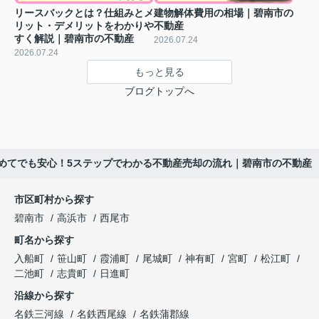
リースバックとは？仕組みとメ
建物解体費用の相場｜碧南市の
リット・デメリットをわかりや
不動産
すく解説｜碧南市の不動産
2026.07.24
2026.07.24
もっと見る
ブログトップへ
めてでも安心！5ステップでわかる不動産売却の流れ｜碧南市の不動産
市区町村から探す
碧南市
高浜市
西尾市
町名から探す
入船町
笹山町
霞浦町
尾城町
神有町
宮町
松江町
二池町
志貴町
日進町
沿線から探す
名鉄三河線
名鉄西尾線
名鉄蒲郡線