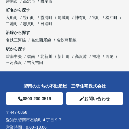
碧南市
高浜市
西尾市
町名から探す
入船町
笹山町
霞浦町
尾城町
神有町
宮町
松江町
二池町
志貴町
日進町
沿線から探す
名鉄三河線
名鉄西尾線
名鉄蒲郡線
駅から探す
碧南中央
碧南
北新川
新川町
高浜港
福地
西尾
三河高浜
吉良吉田
碧南のまちの不動産屋 三幸住宅株式会社
0800-200-3519
お問い合わせ
〒447-0858
愛知県碧南市石橋町４丁目９７
営業時間：
9:00~18:00