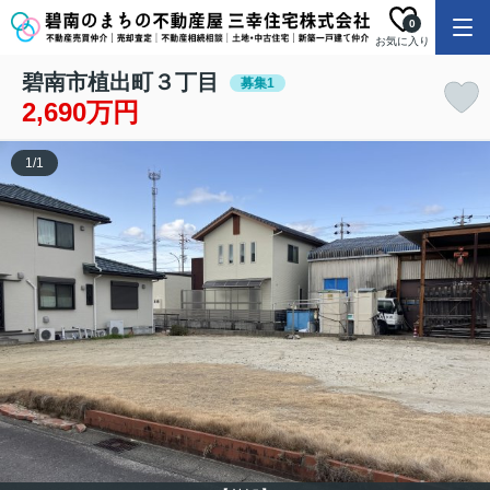
0
お気に入り
碧南市植出町３丁目
募集1
2,690万円
1
/
1