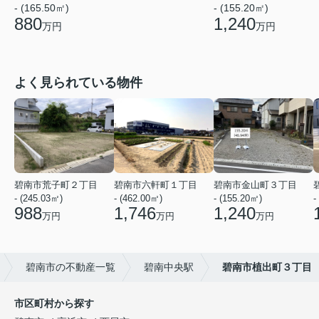
- (165.50㎡)
- (155.20㎡)
880
1,240
万円
万円
よく見られている物件
碧南市荒子町２丁目
碧南市六軒町１丁目
碧南市金山町３丁目
- (245.03㎡)
- (462.00㎡)
- (155.20㎡)
-
988
1,746
1,240
万円
万円
万円
碧南市の不動産一覧
碧南中央駅
碧南市植出町３丁目
市区町村から探す