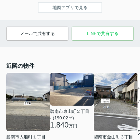
地図アプリで見る
メールで共有する
LINEで共有する
近隣の物件
碧南市東山町２丁目
- (190.02㎡)
1,840
-
万円
碧南市入船町１丁目
碧南市金山町３丁目