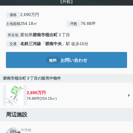
【外観】
2,690万円
価格
254.18㎡
76.88坪
土地面積
坪数
愛知県
碧南市
植出町
３丁目
所在地
名鉄三河線
「
碧南中央
」駅 徒歩15分
交通
お問い合わせ
無料
碧南市植出町３丁目の販売中物件
2,690万円
76.88坪(254.18㎡)
周辺施設
中学校