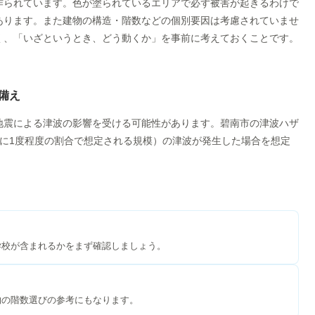
作られています。色が塗られているエリアで必ず被害が起きるわけで
あります。また建物の構造・階数などの個別要因は考慮されていませ
く、「いざというとき、どう動くか」を事前に考えておくことです。
備え
地震による津波の影響を受ける可能性があります。碧南市の津波ハザ
0年に1度程度の割合で想定される規模）の津波が発生した場合を想定
学校が含まれるかをまず確認しましょう。
物の階数選びの参考にもなります。