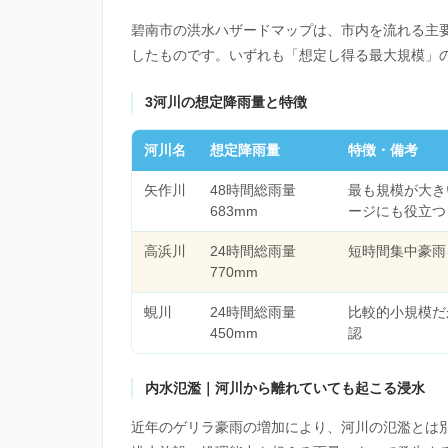
碧南市の洪水ハザードマップは、市内を流れる主
したものです。いずれも「想定し得る最大規模」
3河川の想定降雨量と特徴
河川名
想定降雨量
特徴・備考
矢作川
48時間総雨量
最も規模が大き
683mm
ージにも役立つ
高浜川
24時間総雨量
短時間集中豪雨
770mm
蜆川
24時間総雨量
比較的小規模だ
450mm
認
内水氾濫｜河川から離れていても起こる浸水
近年のゲリラ豪雨の増加により、河川の氾濫とは