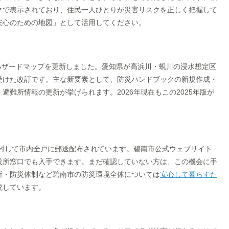
クで表示されており、住民一人ひとりが災害リスクを正しく把握して
安心のための地図」として活用してください。
水ハザードマップを更新しました。愛知県が高浜川・蜆川の浸水想定区
受けた改訂です。主な新要素として、防災ハンドブックの新規作成・
難所情報の更新が挙げられます。2026年現在もこの2025年版が
同封して市内全戸に郵送配布されています。碧南市公式ウェブサイト
役所窓口でも入手できます。まだ確認していない方は、この機会に手
所・防災体制など碧南市の防災環境全体については
安心して暮らすた
説しています。