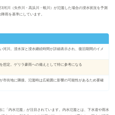
要3河川（矢作川・高浜川・蜆川）が氾濫した場合の浸水状況を予測
の降雨を基準にしています。
い河川。浸水深と浸水継続時間が詳細表示され、復旧期間のイメ
を想定。ゲリラ豪雨への備えとして特に参考になる
が市街地に隣接。氾濫時は広範囲に影響の可能性があるため要確
別に「内水氾濫」が注目されています。内水氾濫とは、下水道や雨水