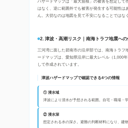
ハザードマップは「最大規模」の被害を想定して
はなく、逆に範囲外でも被害が発生する可能性は
ん。大切なのは地図を見て不安になることではな
2. 津波・高潮リスク｜南海トラフ地震への
三河湾に面した碧南市の沿岸部では、南海トラフ
ードマップは、愛知県沿岸に最大レベル（1,00
して作成されています。
津波ハザードマップで確認できる4つの情報
① 浸水域
津波により浸水が予想される範囲。自宅・職場・
② 浸水深
想定される水の深さ。避難の判断材料になり、建