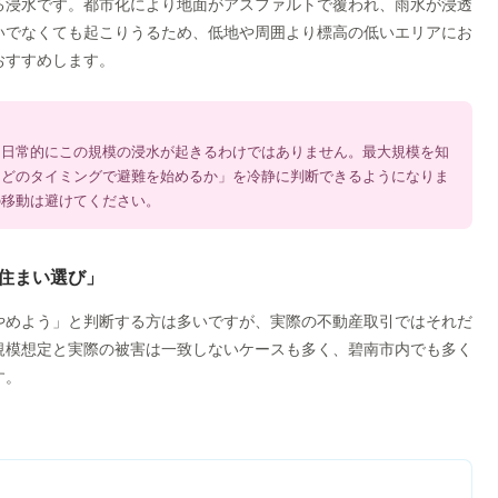
る浸水です。都市化により地面がアスファルトで覆われ、雨水が浸透
いでなくても起こりうるため、低地や周囲より標高の低いエリアにお
おすすめします。
、日常的にこの規模の浸水が起きるわけではありません。最大規模を知
「どのタイミングで避難を始めるか」を冷静に判断できるようになりま
の移動は避けてください。
と住まい選び」
やめよう」と判断する方は多いですが、実際の不動産取引ではそれだ
規模想定と実際の被害は一致しないケースも多く、碧南市内でも多く
す。