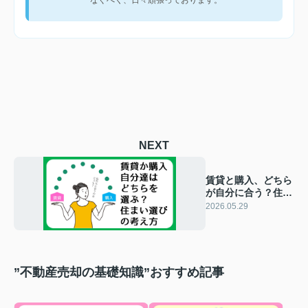
NEXT
賃貸と購入、どちら
が自分に合う？住ま
い選びの考え方｜碧
2026.05.29
南市の不動産
”不動産売却の基礎知識”おすすめ記事