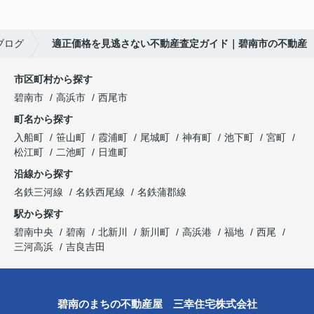
ブログ
適正価格を見逃さない不動産査定ガイド｜碧南市の不動産
市区町村から探す
碧南市
高浜市
西尾市
町名から探す
入船町
笹山町
霞浦町
尾城町
神有町
池下町
宮町
松江町
二池町
日進町
沿線から探す
名鉄三河線
名鉄西尾線
名鉄蒲郡線
駅から探す
碧南中央
碧南
北新川
新川町
高浜港
福地
西尾
三河高浜
吉良吉田
碧南のまちの不動産屋 三幸住宅株式会社