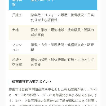
別
戸建て
築年数・リフォーム履歴・接道状況・日当
たりが主な評価軸
土地
面積・形状・用途地域・接道幅員・近隣の
成約事例
マンシ
階数・方角・管理状態・修繕積立金・駅距
ョン
離
相続・
建物の状態・解体費用の有無・土地として
空き家
の需要
碧南市特有の査定ポイント
碧南市は自動車関連産業を中心とした転勤需要があり、2〜3
月・9〜10月の転勤シーズンに売却需要が高まる傾向がありま
す。また、名鉄三河線の各駅からの距離が価格に大きく影響し