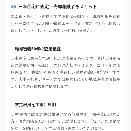
5. 三幸住宅に査定・売却相談するメリット
碧南市・高浜市・西尾市での不動産売却なら、地域相場を熟知
した三幸住宅への相談が最短ルートです。査定だけのご相談も
歓迎しており、しつこい営業は一切行いません。
地域密着50年の査定精度
三幸住宅は碧南市で50年以上の実績があります。名鉄三河線沿
線の需要動向・転勤シーズンの売却タイミング・エリア別の価
格差など、地域特性を深く理解した精度の高い査定が可能で
す。大手一括査定サービスでは把握しにくい地域密着の情報を
活かして適正価格をご提案します。
査定根拠を丁寧に説明
三幸住宅では査定額の根拠となる取引事例・価格算出の考え
方・販売戦略をわかりやすくご説明します。「なぜこの価格な
のか」を納得した上で売却活動を進めていただけます。