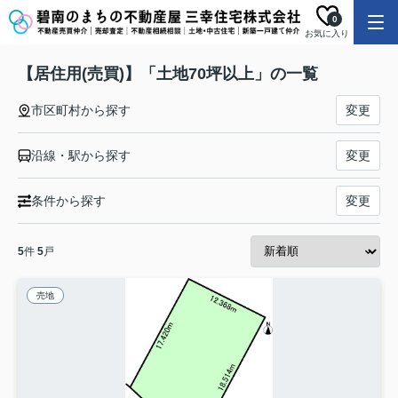
0
お気に入り
【居住用(売買)】「土地70坪以上」の一覧
市区町村から探す
変更
沿線・駅から探す
変更
条件から探す
変更
5
件
5
戸
売地