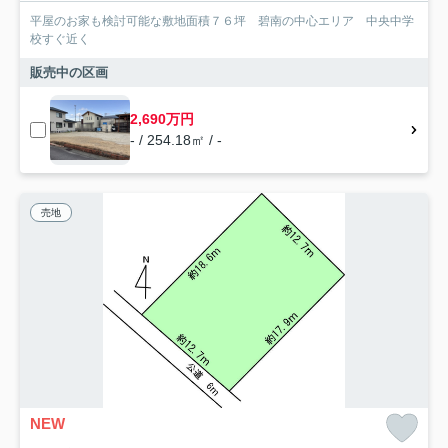
平屋のお家も検討可能な敷地面積７６坪 碧南の中心エリア 中央中学
校すぐ近く
販売中の区画
2,690万円
- / 254.18㎡ / -
売地
NEW