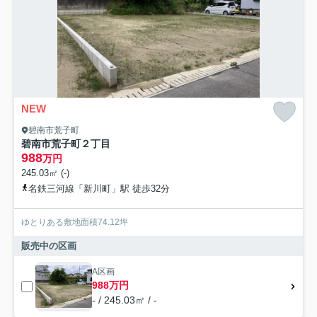
NEW
碧南市荒子町
碧南市荒子町２丁目
988
万円
245.03㎡ (-)
名鉄三河線「新川町」駅 徒歩32分
ゆとりある敷地面積74.12坪
販売中の区画
A区画
988万円
- / 245.03㎡ / -