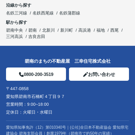
沿線から探す
名鉄三河線
名鉄西尾線
名鉄蒲郡線
駅から探す
碧南中央
碧南
北新川
新川町
高浜港
福地
西尾
三河高浜
吉良吉田
碧南のまちの不動産屋 三幸住宅株式会社
0800-200-3519
お問い合わせ
〒447-0858
愛知県碧南市石橋町４丁目９７
営業時間：
9:00~18:00
定休日：
火曜日・水曜日
愛知県知事免許（12）第010340号｜(公社)全日本不動産協会 愛知県宅
建協会 碧海支部会員｜創業1979年（碧南市で約50年の実績）