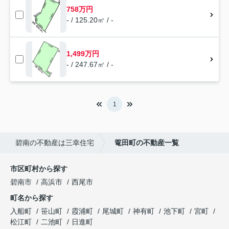
758万円
- / 125.20㎡ / -
1,499万円
- / 247.67㎡ / -
1
碧南の不動産は三幸住宅
篭田町の不動産一覧
市区町村から探す
碧南市
高浜市
西尾市
町名から探す
入船町
笹山町
霞浦町
尾城町
神有町
池下町
宮町
松江町
二池町
日進町