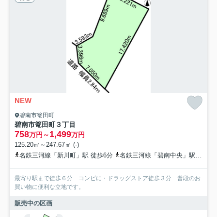
NEW
碧南市篭田町
碧南市篭田町３丁目
758
1,499
万円～
万円
125.20㎡～247.67㎡ (-)
名鉄三河線「新川町」駅 徒歩6分
名鉄三河線「碧南中央」駅 徒歩14分
最寄り駅まで徒歩６分 コンビに・ドラッグストア徒歩３分 普段のお
買い物に便利な立地です。
販売中の区画