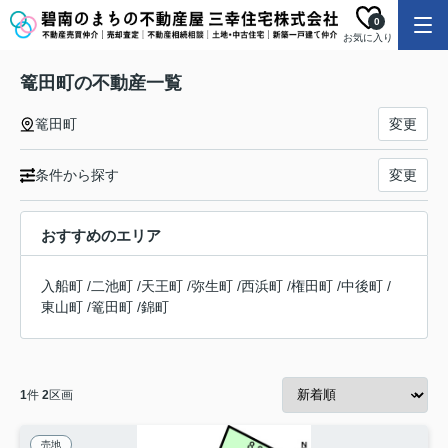
0
お気に入り
篭田町の不動産一覧
篭田町
変更
条件から探す
変更
おすすめのエリア
入船町
/
二池町
/
天王町
/
弥生町
/
西浜町
/
権田町
/
中後町
/
東山町
/
篭田町
/
錦町
1
件
2
区画
売地