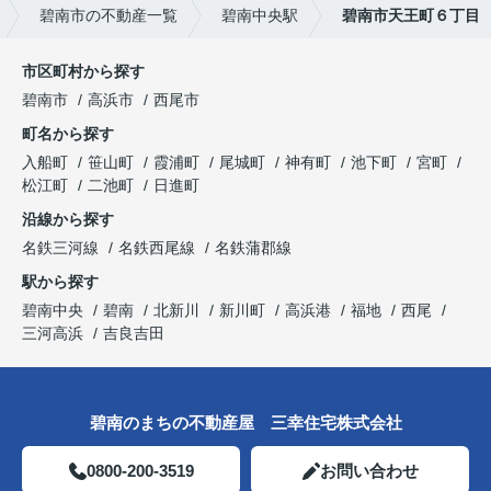
碧南市の不動産一覧
碧南中央駅
碧南市天王町６丁目
市区町村から探す
碧南市
高浜市
西尾市
町名から探す
入船町
笹山町
霞浦町
尾城町
神有町
池下町
宮町
松江町
二池町
日進町
沿線から探す
名鉄三河線
名鉄西尾線
名鉄蒲郡線
駅から探す
碧南中央
碧南
北新川
新川町
高浜港
福地
西尾
三河高浜
吉良吉田
碧南のまちの不動産屋 三幸住宅株式会社
0800-200-3519
お問い合わせ