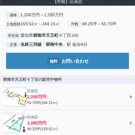
【外観】区画②
1,200万円～1,280万円
価格
159.52㎡～184.15㎡
48.25坪～55.70坪
土地面積
坪数
愛知県
碧南市
天王町
６丁目104
所在地
名鉄三河線
「
碧南中央
」駅 徒歩6分
交通
お問い合わせ
無料
碧南市天王町６丁目の販売中物件
区画②
1,200万円
55.70坪(184.15㎡)
区画⑤
1,280万円
48.25坪(159.52㎡)