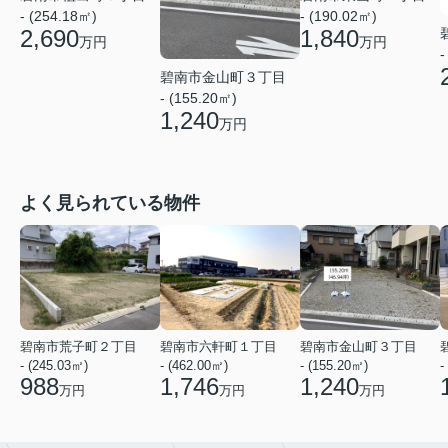
- (254.18㎡)
- (190.02㎡)
2,690
1,840
万円
万円
-
碧南市金山町３丁目
- (155.20㎡)
1,240
万円
よく見られている物件
碧南市荒子町２丁目
碧南市六軒町１丁目
碧南市金山町３丁目
- (245.03㎡)
- (462.00㎡)
- (155.20㎡)
-
988
1,746
1,240
万円
万円
万円