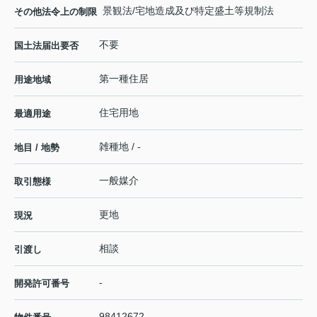
景観法/宅地造成及び特定盛土等規制法
その他法令上の制限
不要
国土法届出要否
第一種住居
用途地域
住宅用地
最適用途
雑種地 / -
地目 / 地勢
一般媒介
取引態様
更地
現況
相談
引渡し
-
開発許可番号
98412672