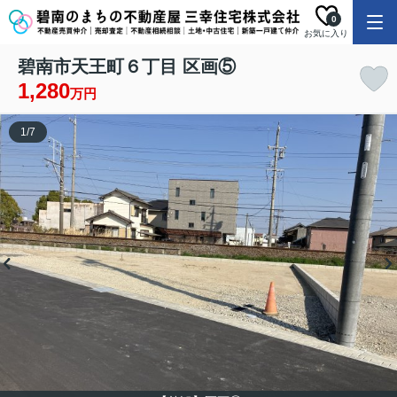
0
お気に入り
碧南市天王町６丁目 区画⑤
1,280
万円
1
/
7