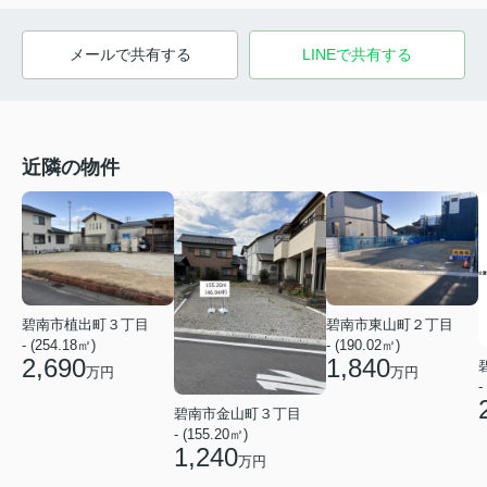
メールで共有する
LINEで共有する
近隣の物件
碧南市植出町３丁目
碧南市東山町２丁目
- (254.18㎡)
- (190.02㎡)
2,690
1,840
万円
万円
-
碧南市金山町３丁目
- (155.20㎡)
1,240
万円