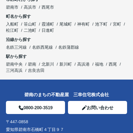
碧南市
高浜市
西尾市
町名から探す
入船町
笹山町
霞浦町
尾城町
神有町
池下町
宮町
松江町
二池町
日進町
沿線から探す
名鉄三河線
名鉄西尾線
名鉄蒲郡線
駅から探す
碧南中央
碧南
北新川
新川町
高浜港
福地
西尾
三河高浜
吉良吉田
碧南のまちの不動産屋 三幸住宅株式会社
0800-200-3519
お問い合わせ
〒447-0858
愛知県碧南市石橋町４丁目９７