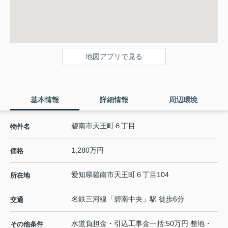
地図アプリで見る
基本情報
詳細情報
周辺環境
碧南市天王町６丁目
物件名
1,280万円
価格
愛知県
碧南市
天王町
６丁目104
所在地
名鉄三河線
「
碧南中央
」駅 徒歩6分
交通
水道負担金・引込工事金一括:50万円 整地・
その他条件