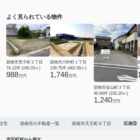
よく見られている物件
碧南市荒子町２丁目
碧南市六軒町１丁目
74.12坪 (245.03㎡)
139.75坪 (462.00㎡)
5
988
1,746
万円
万円
碧南市金山町３丁目
46.94坪 (155.20㎡)
1,240
万円
住宅
碧南市の不動産一覧
碧南市天王町６丁目
区画⑤
市区町村から探す