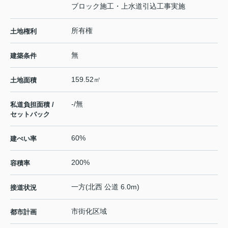
ブロック施工・上水道引込工事実施
所有権
土地権利
無
建築条件
159.52㎡
土地面積
-/無
私道負担面積 /
セットバック
60%
建ぺい率
200%
容積率
一方(北西 公道 6.0m)
接道状況
市街化区域
都市計画