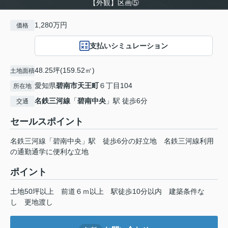
【外観】区画⑤
1,280万円
価格
支払いシミュレーション
48.25坪(159.52㎡)
土地面積
愛知県
碧南市
天王町
６丁目104
所在地
名鉄三河線
「
碧南中央
」駅 徒歩6分
交通
セールスポイント
名鉄三河線「碧南中央」駅 徒歩6分の好立地 名鉄三河線利用
の通勤通学に便利な立地
ポイント
土地50坪以上
前道６ｍ以上
駅徒歩10分以内
建築条件な
し
更地渡し