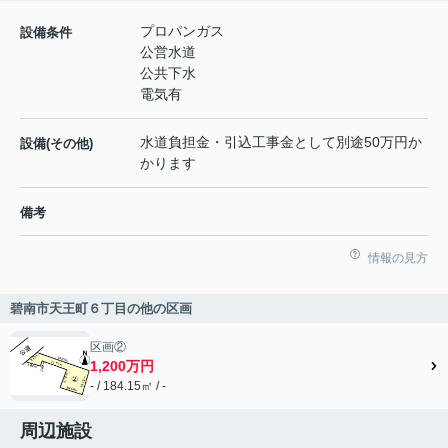
プロパンガス
設備条件
公営水道
公共下水
電気有
水道負担金・引込工事金として別途50万円か
設備(その他)
かります
備考
情報の見方
碧南市天王町６丁目の他の区画
区画②
1,200万円
- / 184.15㎡ / -
周辺施設