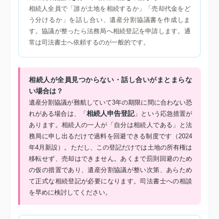
相続人全員で「誰が土地を相続するか」「売却代金をど
う分けるか」を話し合い、遺産分割協議書を作成しま
す。協議が整ったら法務局へ相続登記を申請します。通
常は司法書士へ依頼するのが一般的です。
相続人が全員見つからない・話し合いがまとまらな
い場合は？
遺産分割協議が難航していて3年の期限に間に合わない恐
相続人申告登記
れがある場合は、「
」という応急措置が
あります。相続人の一人が「自分は相続人である」と法
務局に申し出るだけで過料を回避できる制度です（2024
年4月新設）。ただし、この登記だけでは土地の所有権は
移転せず、売却はできません。あくまで罰則回避のため
の仮の措置であり、遺産分割協議が整い次第、あらため
て正式な相続登記が必要になります。司法書士への相談
を早めに検討してください。