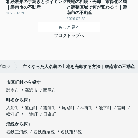
相続放棄の手続きとタイミング
農地の相続・売却｜市街化区域
｜碧南市の不動産
と調整区域で何が変わる？｜碧
南市の不動産
2026.07.26
2026.07.25
もっと見る
ブログトップへ
ブログ
亡くなった人名義の土地を売却する方法｜碧南市の不動産
市区町村から探す
碧南市
高浜市
西尾市
町名から探す
入船町
笹山町
霞浦町
尾城町
神有町
池下町
宮町
松江町
二池町
日進町
沿線から探す
名鉄三河線
名鉄西尾線
名鉄蒲郡線