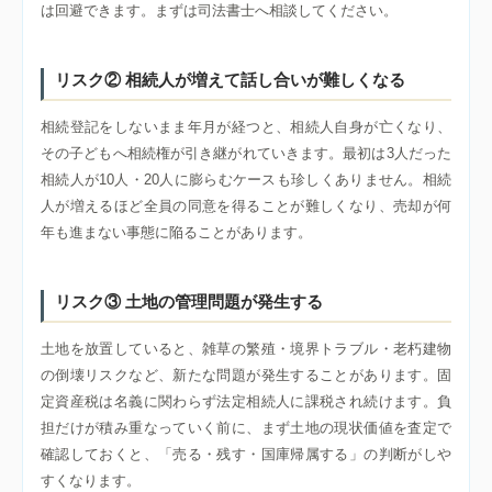
は回避できます。まずは司法書士へ相談してください。
リスク② 相続人が増えて話し合いが難しくなる
相続登記をしないまま年月が経つと、相続人自身が亡くなり、
その子どもへ相続権が引き継がれていきます。最初は3人だった
相続人が10人・20人に膨らむケースも珍しくありません。相続
人が増えるほど全員の同意を得ることが難しくなり、売却が何
年も進まない事態に陥ることがあります。
リスク③ 土地の管理問題が発生する
土地を放置していると、雑草の繁殖・境界トラブル・老朽建物
の倒壊リスクなど、新たな問題が発生することがあります。固
定資産税は名義に関わらず法定相続人に課税され続けます。負
担だけが積み重なっていく前に、まず土地の現状価値を査定で
確認しておくと、「売る・残す・国庫帰属する」の判断がしや
すくなります。