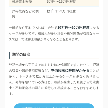
司法書士報酬
5万円〜15万円程度
戸籍取得などの実
数千円〜2万円程度
費
10万円〜20万円程度
一般的な住宅地であれば、合計で
になる
ケースが多いです。相続人が多い場合や権利関係が複雑なケー
スでは、司法書士報酬が高くなることもあります。
期間の目安
登記申請から完了まではおおむね1〜3週間です。ただし、戸籍
準備段階に時間がかかる
の収集や遺産分割協議など、
ことが
多く、トータルで数か月以上かかるケースも少なくありませ
ん。売却を急いでいる方ほど、相続が発生した直後から司法書
士・不動産会社の両方に並行して相談することをおすすめしま
す。