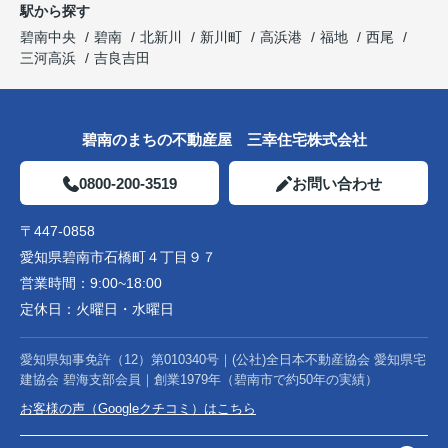
駅から探す
碧南中央
碧南
北新川
新川町
高浜港
福地
西尾
三河高浜
吉良吉田
碧南のまちの不動産屋 三幸住宅株式会社
0800-200-3519
お問い合わせ
〒447-0858
愛知県碧南市石橋町４丁目９７
営業時間：
9:00~18:00
定休日：
火曜日・水曜日
愛知県知事免許（12）第010340号｜(公社)全日本不動産協会 愛知県宅
建協会 碧海支部会員｜創業1979年（碧南市で約50年の実績）
お客様の声（Googleクチコミ）はこちら