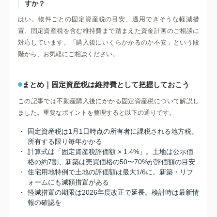
すか？
はい。物件ごとの固定資産税の目安、適用できそうな軽減措
置、固定資産税を含む維持費まで踏まえた資金計画のご相談に
対応しています。「購入後にいくらかかるのか不安」という段
階から、お気軽にご相談ください。
まとめ｜固定資産税は維持費として把握しておこう
この記事では不動産購入後にかかる固定資産税について解説し
ました。重要なポイントを整理すると以下の通りです。
・
固定資産税は1月1日時点の所有者に課税される地方税。
所有する限り毎年かかる
・
計算式は「固定資産税評価額 × 1.4%」。土地は公示価
格の約7割、新築は売買価格の50〜70%が評価額の目安
・
住宅用地特例で土地の評価額は最大1/6に。新築・リフ
ォームにも減額措置がある
・
軽減措置の期限は2026年度改正で延長。検討時は最新情
報の確認を