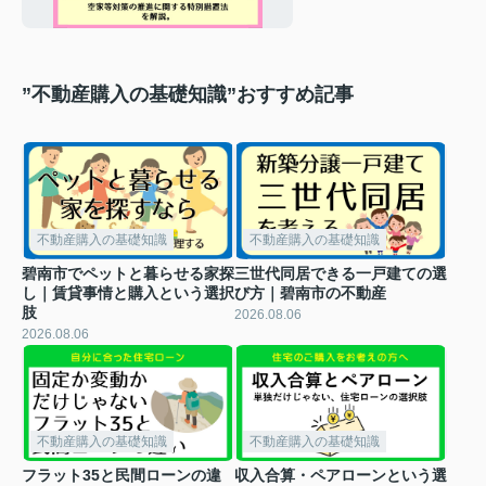
”不動産購入の基礎知識”おすすめ記事
不動産購入の基礎知識
不動産購入の基礎知識
碧南市でペットと暮らせる家探
三世代同居できる一戸建ての選
し｜賃貸事情と購入という選択
び方｜碧南市の不動産
肢
2026.08.06
2026.08.06
不動産購入の基礎知識
不動産購入の基礎知識
フラット35と民間ローンの違
収入合算・ペアローンという選