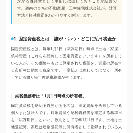
かかる維持費として事前に把握しておくことが結論で
す。碧南のまちの不動産屋・三幸住宅株式会社が、計算
方法と軽減措置をわかりやすく解説します。
1. 固定資産税とは｜誰が・いつ・どこに払う税金か
固定資産税とは、毎年1月1日（賦課期日）時点で土地・家屋・
償却資産（これらを総称して固定資産といいます）を所有して
いる人が、その価格をもとに算定された税額を、資産の所在す
る市町村に納める税金です。一度払えば終わりではなく、所有
している限り毎年度納税義務が生じます。
納税義務者は「1月1日時点の所有者」
固定資産税を納める義務があるのは、固定資産を所有している
個人または法人です。対象資産や納税義務者を確定する基準日
を「賦課期日」といい、原則として毎年1月1日です。土地は土
地登記簿、家屋は建物登記簿に所有者として登録されている人