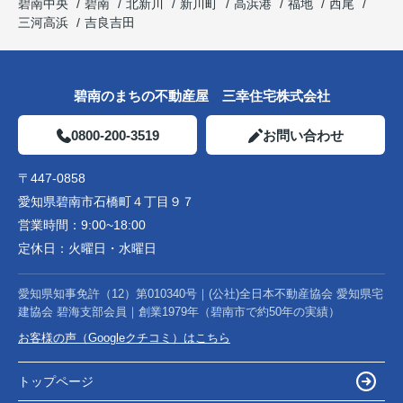
碧南中央
碧南
北新川
新川町
高浜港
福地
西尾
三河高浜
吉良吉田
碧南のまちの不動産屋 三幸住宅株式会社
0800-200-3519
お問い合わせ
〒447-0858
愛知県碧南市石橋町４丁目９７
営業時間：
9:00~18:00
定休日：
火曜日・水曜日
愛知県知事免許（12）第010340号｜(公社)全日本不動産協会 愛知県宅
建協会 碧海支部会員｜創業1979年（碧南市で約50年の実績）
お客様の声（Googleクチコミ）はこちら
トップページ