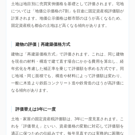
土地は地目別に売買実例価格を基礎として評価されます。宅地
については「地価公示価格の7割」を目途に固定資産税評価額が
計算されます。地価公示価格は都市部のほうが高くなるため、
固定資産税も都会の土地ほど高くなる傾向があります。
建物の評価｜再建築価格方式
建物は「再建築価格方式」で評価されます。これは、同じ建物
を現在の材料・構造で建て直す場合にかかる費用を算出し、経
年劣化を考慮した補正率を乗じて評価額を求める方式です。同
じ地域・同じ面積でも、構造や材料によって評価額は変わり、
一般に木造より鉄筋コンクリート造や鉄骨造のほうが高評価に
なる傾向があります。
評価替えは3年に一度
土地・家屋の固定資産税評価額は、3年に一度見直されます。こ
れを「評価替え」といい、資産価格の変動に対応して評価額を
適正に保つための仕組みです。毎年見直すのは実務的に困難な