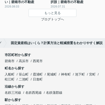
い｜碧南市の不動産
択肢｜碧南市の不動産
2026.08.03
2026.07.31
もっと見る
ブログトップへ
グ
固定資産税はいくら？計算方法と軽減措置をわかりやすく解説
市区町村から探す
碧南市
高浜市
西尾市
町名から探す
入船町
笹山町
霞浦町
尾城町
神有町
池下町
宮町
松江町
二池町
日進町
沿線から探す
名鉄三河線
名鉄西尾線
名鉄蒲郡線
駅から探す