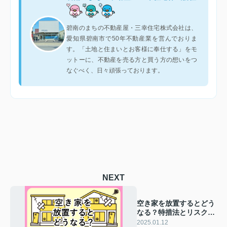
碧南のまちの不動産屋・三幸住宅株式会社は、
愛知県碧南市で50年不動産業を営んでおりま
す。「土地と住まいとお客様に奉仕する」をモ
ットーに、不動産を売る方と買う方の想いをつ
なぐべく、日々頑張っております。
NEXT
空き家を放置するとどう
なる？特措法とリスクを
解説
2025.01.12