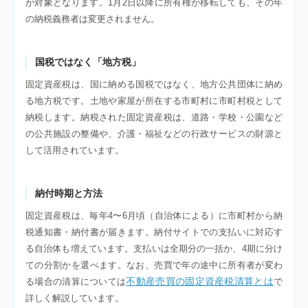
が対象となります。1月2日以降に所有権が移転しても、その年
の納税義務者は変更されません。
国税ではなく「地方税」
固定資産税は、国に納める国税ではなく、地方公共団体に納め
る地方税です。土地や家屋が所在する市町村に市町村税として
納税します。納税された固定資産税は、道路・学校・公園など
の公共施設の整備や、介護・福祉などの行政サービスの財源と
して活用されています。
納付時期と方法
固定資産税は、毎年4〜6月頃（自治体による）に市町村から納
税通知書・納付書が届きます。納付サイトでの支払いに対応す
る自治体も増えています。支払いは全期分の一括か、4期に分け
ての分割かを選べます。なお、売買で年の途中に所有者が変わ
不動産売買の固定資産税清算とは
る場合の清算については
で
詳しく解説しています。