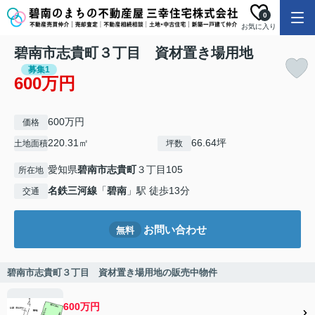
0
お気に入り
碧南市志貴町３丁目 資材置き場用地
募集1
600万円
600万円
価格
220.31㎡
66.64坪
土地面積
坪数
愛知県
碧南市
志貴町
３丁目105
所在地
名鉄三河線
「
碧南
」駅 徒歩13分
交通
お問い合わせ
無料
碧南市志貴町３丁目 資材置き場用地の販売中物件
600万円