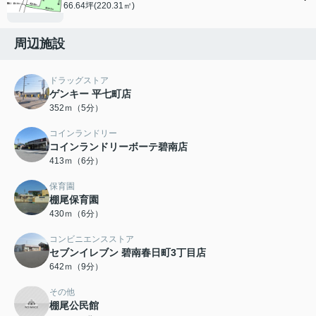
66.64坪(220.31㎡)
周辺施設
ドラッグストア
ゲンキー 平七町店
352ｍ（5分）
コインランドリー
コインランドリーボーテ碧南店
413ｍ（6分）
保育園
棚尾保育園
430ｍ（6分）
コンビニエンスストア
セブンイレブン 碧南春日町3丁目店
642ｍ（9分）
その他
棚尾公民館