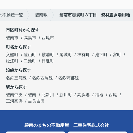
の不動産一覧
碧南駅
碧南市志貴町３丁目 資材置き場用地
市区町村から探す
碧南市
高浜市
西尾市
町名から探す
入船町
笹山町
霞浦町
尾城町
神有町
池下町
宮町
松江町
二池町
日進町
沿線から探す
名鉄三河線
名鉄西尾線
名鉄蒲郡線
駅から探す
碧南中央
碧南
北新川
新川町
高浜港
福地
西尾
三河高浜
吉良吉田
碧南のまちの不動産屋 三幸住宅株式会社