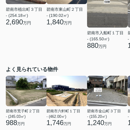
碧南市植出町３丁目
碧南市東山町２丁目
- (254.18㎡)
- (190.02㎡)
2,690
1,840
万円
万円
碧南市入船町１丁目
- (165.50㎡)
-
880
万円
よく見られている物件
碧南市荒子町２丁目
碧南市六軒町１丁目
碧南市金山町３丁目
- (245.03㎡)
- (462.00㎡)
- (155.20㎡)
-
988
1,746
1,240
万円
万円
万円