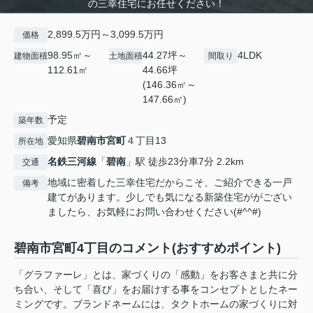
の三幸住宅にお任せください！
2,899.5万円～3,099.5万円
価格
98.95㎡～
44.27坪～
4LDK
建物面積
土地面積
間取り
112.61㎡
44.66坪
(146.36㎡～
147.66㎡)
予定
築年数
愛知県
碧南市
宮町
４丁目13
所在地
名鉄三河線
「
碧南
」駅 徒歩23分車7分 2.2km
交通
地域に密着した三幸住宅だからこそ、ご紹介できる一戸
備考
建てがあります。少しでも気になる新築住宅ががござい
ましたら、お気軽にお問い合わせください(#^^#)
碧南市宮町4丁目のコメント(おすすめポイント)
「グラファーレ」とは、家づくりの「感動」をお客さまと共に分
ち合い、そして「喜び」をお届けする事をコンセプトとしたネー
ミングです。ブランドネームには、タクトホームの家づくりに対