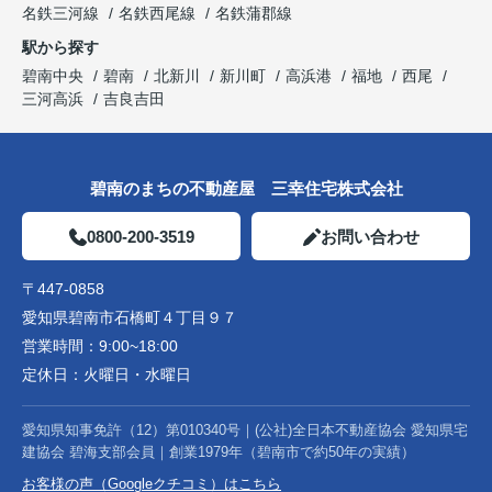
名鉄三河線
名鉄西尾線
名鉄蒲郡線
駅から探す
碧南中央
碧南
北新川
新川町
高浜港
福地
西尾
三河高浜
吉良吉田
碧南のまちの不動産屋 三幸住宅株式会社
0800-200-3519
お問い合わせ
〒447-0858
愛知県碧南市石橋町４丁目９７
営業時間：
9:00~18:00
定休日：
火曜日・水曜日
愛知県知事免許（12）第010340号｜(公社)全日本不動産協会 愛知県宅
建協会 碧海支部会員｜創業1979年（碧南市で約50年の実績）
お客様の声（Googleクチコミ）はこちら