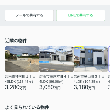
メールで共有する
LINEで共有する
近隣の物件
碧南市神有町１丁目
碧南市棚尾本町４丁目
碧南市笹山町３丁目
4SLDK (113.45㎡)
4LDK (96.06㎡)
4LDK (104.35㎡)
4
3,280
3,080
3,180
万円
万円
万円
よく見られている物件