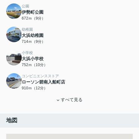
公園
伊勢町公園
672ｍ（9分）
幼稚園
大浜幼稚園
714ｍ（9分）
小学校
大浜小学校
752ｍ（10分）
コンビニエンスストア
ローソン碧南入船町店
910ｍ（12分）
すべて見る
地図