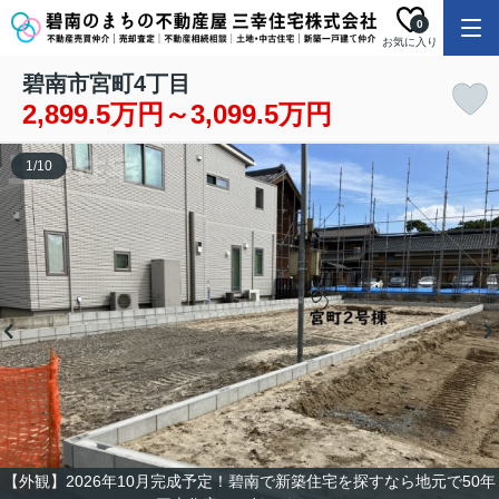
0
お気に入り
碧南市宮町4丁目
2,899.5万円～3,099.5万円
1
/
10
【外観】2026年10月完成予定！碧南で新築住宅を探すなら地元で50年