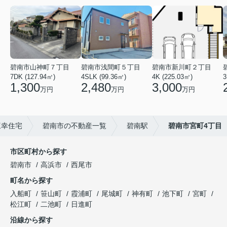
碧南市山神町７丁目
碧南市浅間町５丁目
碧南市新川町２丁目
7DK (127.94㎡)
4SLK (99.36㎡)
4K (225.03㎡)
3
1,300
2,480
3,000
万円
万円
万円
三幸住宅
碧南市の不動産一覧
碧南駅
碧南市宮町4丁目
市区町村から探す
碧南市
高浜市
西尾市
町名から探す
入船町
笹山町
霞浦町
尾城町
神有町
池下町
宮町
松江町
二池町
日進町
沿線から探す