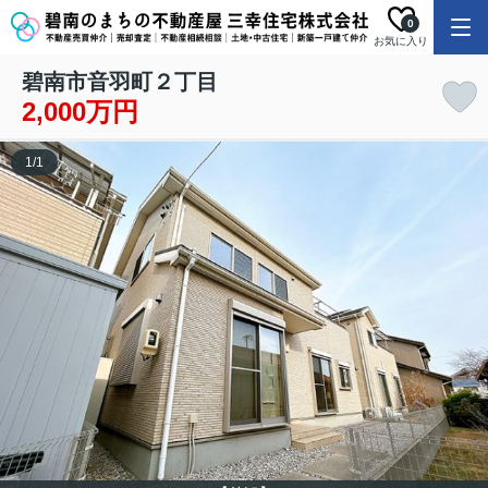
0
お気に入り
碧南市音羽町２丁目
2,000万円
1
/
1