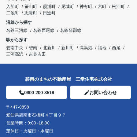
入船町
笹山町
霞浦町
尾城町
神有町
宮町
松江町
二池町
志貴町
日進町
沿線から探す
名鉄三河線
名鉄西尾線
名鉄蒲郡線
駅から探す
碧南中央
碧南
北新川
新川町
高浜港
福地
西尾
三河高浜
吉良吉田
碧南のまちの不動産屋 三幸住宅株式会社
0800-200-3519
お問い合わせ
〒447-0858
愛知県碧南市石橋町４丁目９７
営業時間：
9:00~18:00
定休日：
火曜日・水曜日