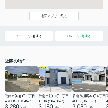
地図アプリで見る
メールで共有する
LINEで共有する
近隣の物件
碧南市神有町１丁目
碧南市笹山町３丁目
碧南市棚尾本町４丁目
4
4SLDK (113.45㎡)
4LDK (104.35㎡)
4LDK (96.06㎡)
3,280
3,180
3,080
万円
万円
万円