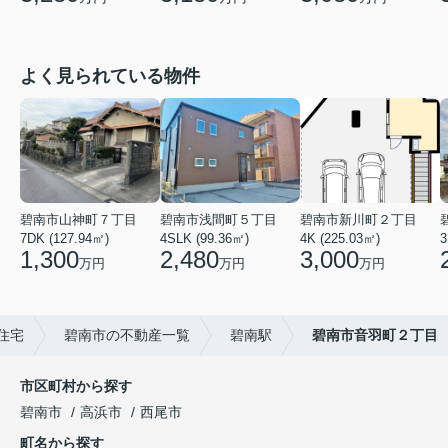
よく見られている物件
碧南市山神町７丁目
碧南市浅間町５丁目
碧南市新川町２丁目
7DK (127.94㎡)
4SLK (99.36㎡)
4K (225.03㎡)
3
1,300
2,480
3,000
万円
万円
万円
住宅
碧南市の不動産一覧
碧南駅
碧南市音羽町２丁目
市区町村から探す
碧南市
高浜市
西尾市
町名から探す