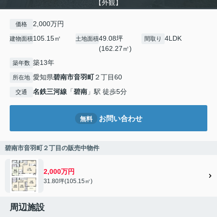
【外観】
2,000万円
価格
105.15㎡
49.08坪
4LDK
建物面積
土地面積
間取り
(162.27㎡)
築13年
築年数
愛知県
碧南市
音羽町
２丁目60
所在地
名鉄三河線
「
碧南
」駅 徒歩5分
交通
お問い合わせ
無料
碧南市音羽町２丁目の販売中物件
2,000万円
31.80坪(105.15㎡)
周辺施設