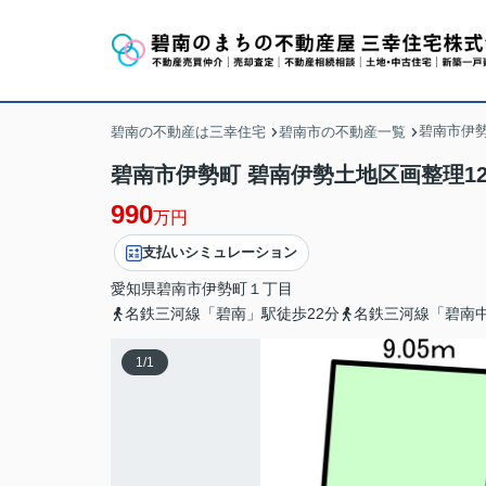
碧南市伊
碧南の不動産は三幸住宅
碧南市の不動産一覧
碧南市伊勢町 碧南伊勢土地区画整理12
990
万円
支払いシミュレーション
愛知県
碧南市
伊勢町
１丁目
名鉄三河線「碧南」駅徒歩22分
名鉄三河線「碧南中
1
/
1