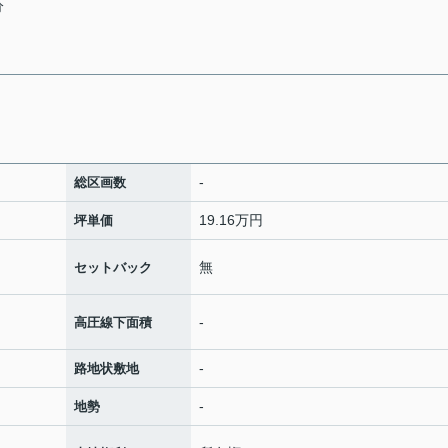
分
-
総区画数
19.16万円
坪単価
無
セットバック
-
高圧線下面積
-
路地状敷地
-
地勢