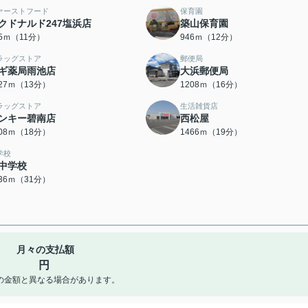
ァーストフード
保育園
クドナルド247塩浜店
築山保育園
25ｍ（11分）
946ｍ（12分）
ラッグストア
郵便局
ギ薬局雨池店
大浜郵便局
027ｍ（13分）
1208ｍ（16分）
ラッグストア
生活雑貨店
ンキー碧南店
西松屋
408ｍ（18分）
1466ｍ（19分）
学校
中学校
436ｍ（31分）
月々の支払額
円
の金額と異なる場合があります。