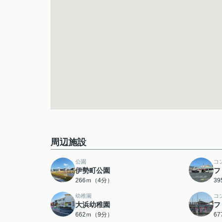
周辺施設
公園
コ
伊勢町公園
フ
266ｍ（4分）
3
幼稚園
コ
大浜幼稚園
フ
662ｍ（9分）
6