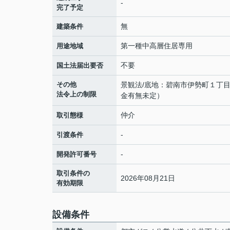
-
完了予定
無
建築条件
第一種中高層住居専用
用途地域
不要
国土法届出要否
その他
景観法/底地：碧南市伊勢町１丁目1
法令上の制限
金有無未定）
仲介
取引態様
-
引渡条件
-
開発許可番号
取引条件の
2026年08月21日
有効期限
設備条件