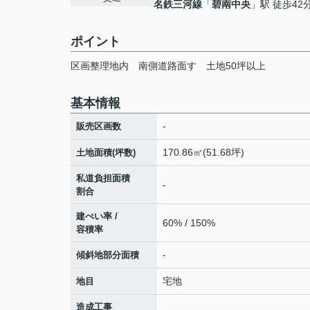
名鉄三河線
「
碧南中央
」駅 徒歩42
ポイント
区画整理地内
南側道路面す
土地50坪以上
基本情報
-
販売区画数
170.86㎡(51.68坪)
土地面積(坪数)
私道負担面積
-
割合
建ぺい率 /
60% / 150%
容積率
-
傾斜地部分面積
宅地
地目
造成工事