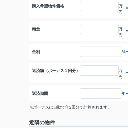
購入希望物件価格
万
円
頭金
万
円
金利
%
返済額（ボーナス１回分）
万
円
返済期間
年
※ボーナスは自動で年2回分で計算されます。
近隣の物件