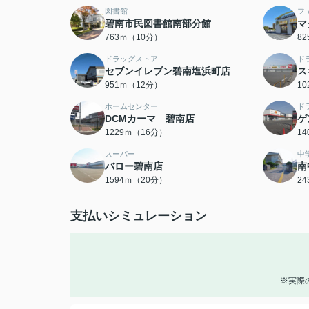
図書館
フ
碧南市民図書館南部分館
マ
763ｍ（10分）
8
ドラッグストア
ド
セブンイレブン碧南塩浜町店
ス
951ｍ（12分）
1
ホームセンター
ド
DCMカーマ 碧南店
ゲ
1229ｍ（16分）
1
スーパー
中
バロー碧南店
南
1594ｍ（20分）
2
支払いシミュレーション
※実際