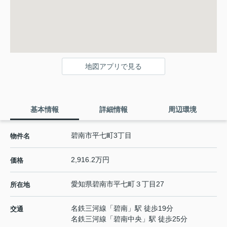
地図アプリで見る
基本情報
詳細情報
周辺環境
碧南市平七町3丁目
物件名
2,916.2万円
価格
愛知県
碧南市
平七町
３丁目27
所在地
名鉄三河線
「
碧南
」駅 徒歩19分
交通
名鉄三河線
「
碧南中央
」駅 徒歩25分