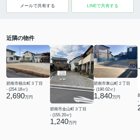
メールで共有する
LINEで共有する
近隣の物件
碧南市植出町３丁目
碧南市東山町２丁目
- (254.18㎡)
- (190.02㎡)
2,690
1,840
万円
万円
-
碧南市金山町３丁目
- (155.20㎡)
1,240
万円