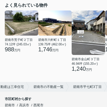
よく見られている物件
碧南市荒子町２丁目
碧南市六軒町１丁目
74.12坪 (245.03㎡)
139.75坪 (462.00㎡)
5
988
1,746
万円
万円
碧南市金山町３丁目
46.94坪 (155.20㎡)
1,240
万円
不動産は三幸住宅
碧南市の不動産一覧
碧南市平七町3丁目
市区町村から探す
碧南市
高浜市
西尾市