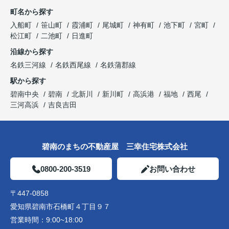
町名から探す
入船町
笹山町
霞浦町
尾城町
神有町
池下町
宮町
松江町
二池町
日進町
沿線から探す
名鉄三河線
名鉄西尾線
名鉄蒲郡線
駅から探す
碧南中央
碧南
北新川
新川町
高浜港
福地
西尾
三河高浜
吉良吉田
碧南のまちの不動産屋 三幸住宅株式会社
0800-200-3519
お問い合わせ
〒447-0858
愛知県碧南市石橋町４丁目９７
営業時間：
9:00~18:00