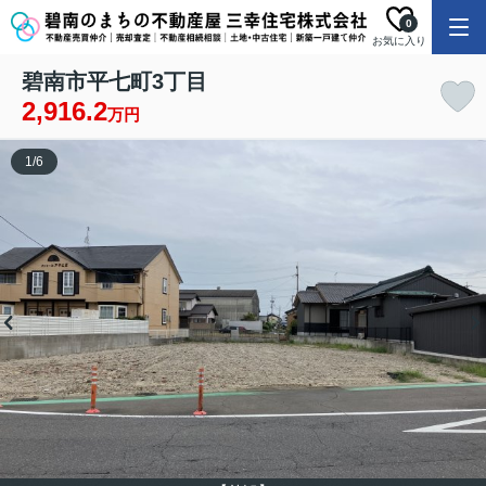
0
お気に入り
碧南市平七町3丁目
2,916.2
万円
1
/
6