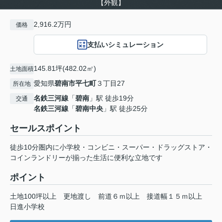
【外観】
2,916.2万円
価格
支払いシミュレーション
145.81坪(482.02㎡)
土地面積
愛知県
碧南市
平七町
３丁目27
所在地
名鉄三河線
「
碧南
」駅 徒歩19分
交通
名鉄三河線
「
碧南中央
」駅 徒歩25分
セールスポイント
徒歩10分圏内に小学校・コンビニ・スーパー・ドラッグストア・
コインランドリーが揃った生活に便利な立地です
ポイント
土地100坪以上
更地渡し
前道６ｍ以上
接道幅１５ｍ以上
日進小学校