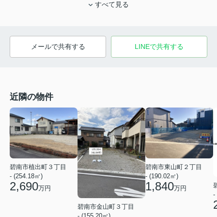
すべて見る
メールで共有する
LINEで共有する
近隣の物件
碧南市植出町３丁目
碧南市東山町２丁目
- (254.18㎡)
- (190.02㎡)
2,690
1,840
万円
万円
-
碧南市金山町３丁目
- (155.20㎡)