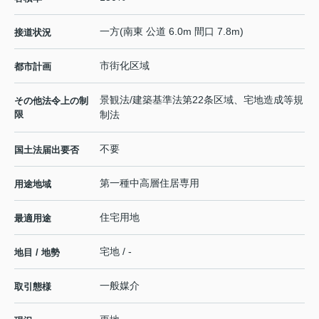
一方(南東 公道 6.0m 間口 7.8m)
接道状況
市街化区域
都市計画
景観法/建築基準法第22条区域、宅地造成等規
その他法令上の制
限
制法
不要
国土法届出要否
第一種中高層住居専用
用途地域
住宅用地
最適用途
宅地 / -
地目 / 地勢
一般媒介
取引態様