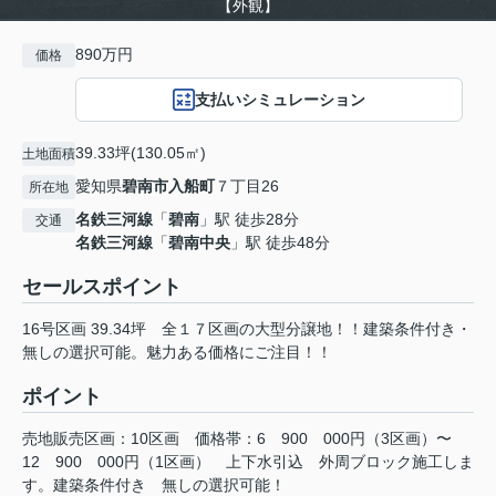
【外観】
890万円
価格
支払いシミュレーション
39.33坪(130.05㎡)
土地面積
愛知県
碧南市
入船町
７丁目26
所在地
名鉄三河線
「
碧南
」駅 徒歩28分
交通
名鉄三河線
「
碧南中央
」駅 徒歩48分
セールスポイント
16号区画 39.34坪 全１７区画の大型分譲地！！建築条件付き・
無しの選択可能。魅力ある価格にご注目！！
ポイント
売地販売区画：10区画
価格帯：6
900
000円（3区画）〜
12
900
000円（1区画）
上下水引込
外周ブロック施工しま
す。建築条件付き
無しの選択可能！