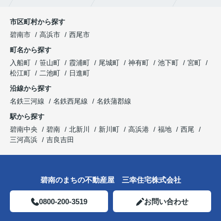
市区町村から探す
碧南市
高浜市
西尾市
町名から探す
入船町
笹山町
霞浦町
尾城町
神有町
池下町
宮町
松江町
二池町
日進町
沿線から探す
名鉄三河線
名鉄西尾線
名鉄蒲郡線
駅から探す
碧南中央
碧南
北新川
新川町
高浜港
福地
西尾
三河高浜
吉良吉田
碧南のまちの不動産屋 三幸住宅株式会社
0800-200-3519
お問い合わせ