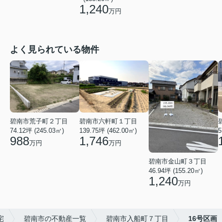
1,240
万円
よく見られている物件
碧南市荒子町２丁目
碧南市六軒町１丁目
74.12坪 (245.03㎡)
139.75坪 (462.00㎡)
5
988
1,746
万円
万円
碧南市金山町３丁目
46.94坪 (155.20㎡)
1,240
万円
宅
碧南市の不動産一覧
碧南市入船町７丁目
16号区画