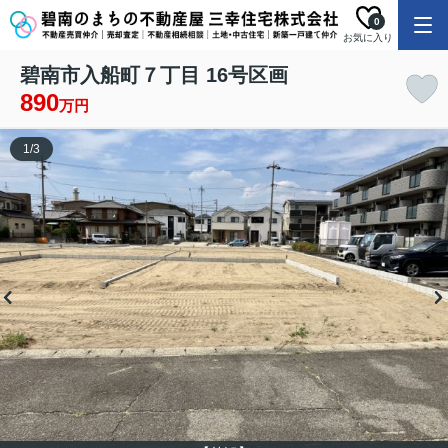
0
お気に入り
碧南市入船町７丁目 16号区画
890
万円
1
/
3