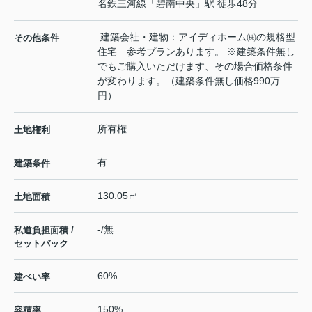
名鉄三河線
「
碧南中央
」駅 徒歩48分
建築会社・建物：アイディホーム㈱の規格型
その他条件
住宅 参考プランあります。 ※建築条件無し
でもご購入いただけます、その場合価格条件
が変わります。（建築条件無し価格990万
円）
所有権
土地権利
有
建築条件
130.05㎡
土地面積
-/無
私道負担面積 /
セットバック
60%
建ぺい率
150%
容積率