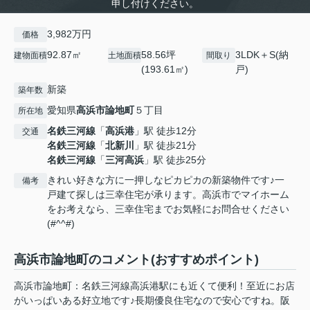
申し付けください。
3,982万円
価格
92.87㎡
58.56坪
3LDK＋S(納
建物面積
土地面積
間取り
(193.61㎡)
戸)
新築
築年数
愛知県
高浜市
論地町
５丁目
所在地
名鉄三河線
「
高浜港
」駅 徒歩12分
交通
名鉄三河線
「
北新川
」駅 徒歩21分
名鉄三河線
「
三河高浜
」駅 徒歩25分
きれい好きな方に一押しなピカピカの新築物件です♪一
備考
戸建て探しは三幸住宅が承ります。高浜市でマイホーム
をお考えなら、三幸住宅までお気軽にお問合せください
(#^^#)
高浜市論地町のコメント(おすすめポイント)
高浜市論地町：名鉄三河線高浜港駅にも近くて便利！至近にお店
がいっぱいある好立地です♪長期優良住宅なので安心ですね。阪