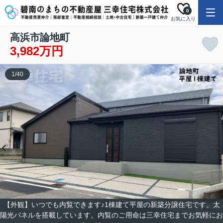
0
お気に入り
高浜市論地町
3,982万円
1
/
40
【外観】いつでも内覧できます♪1棟建て平屋の新築分譲住宅です。太
陽光パネルを搭載しています。内覧のご用命は三幸住宅までお気軽にお