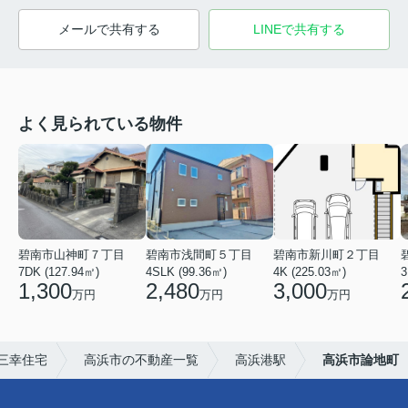
メールで共有する
LINEで共有する
よく見られている物件
碧南市山神町７丁目
碧南市浅間町５丁目
碧南市新川町２丁目
7DK (127.94㎡)
4SLK (99.36㎡)
4K (225.03㎡)
3
1,300
2,480
3,000
万円
万円
万円
三幸住宅
高浜市の不動産一覧
高浜港駅
高浜市論地町