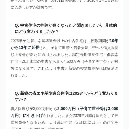
長されました（令和8年3月31日国会成立）。2026年1月1日以降
に入居した方が対象です。
Q. 中古住宅の控除が良くなったと聞きましたが、具体的
にどう変わりましたか？
10年
2026年から省エネ基準適合以上の中古住宅は、控除期間が
から13年に延長
され、子育て世帯・若者夫婦世帯への借入限度
額上乗せが新たに適用されました。認定長期優良住宅・低炭素
住宅・ZEH水準の中古なら最大4,500万円（子育て等世帯）が対
象になります。これにより中古と新築の控除格差がほぼ解消さ
れました。
Q. 新築の省エネ基準適合住宅は2026年からどう変わりま
すか？
2,000万円（子育て世帯等は3,000
借入限度額が3,000万円から
万円）に引き下げ
られました。また2028年以降は原則として控
除対象外となるため、より高い性能（ZEH水準以上）の住宅を