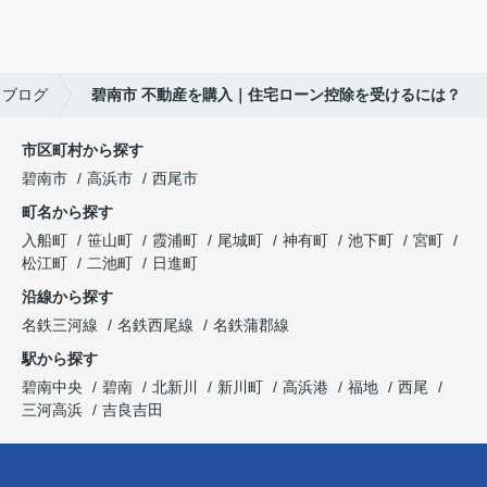
ブログ
碧南市 不動産を購入｜住宅ローン控除を受けるには？
市区町村から探す
碧南市
高浜市
西尾市
町名から探す
入船町
笹山町
霞浦町
尾城町
神有町
池下町
宮町
松江町
二池町
日進町
沿線から探す
名鉄三河線
名鉄西尾線
名鉄蒲郡線
駅から探す
碧南中央
碧南
北新川
新川町
高浜港
福地
西尾
三河高浜
吉良吉田