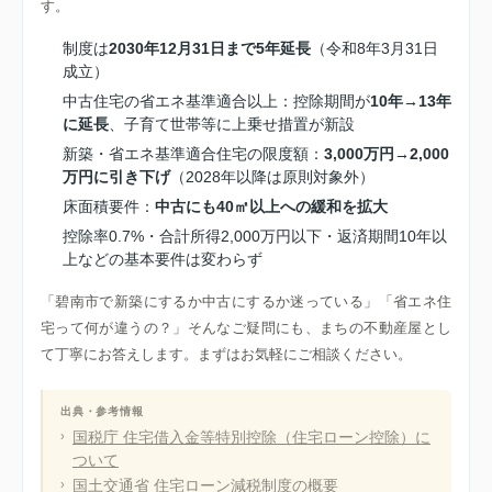
す。
制度は
2030年12月31日まで5年延長
（令和8年3月31日
成立）
中古住宅の省エネ基準適合以上：控除期間が
10年→13年
に延長
、子育て世帯等に上乗せ措置が新設
新築・省エネ基準適合住宅の限度額：
3,000万円→2,000
万円に引き下げ
（2028年以降は原則対象外）
床面積要件：
中古にも40㎡以上への緩和を拡大
控除率0.7%・合計所得2,000万円以下・返済期間10年以
上などの基本要件は変わらず
「碧南市で新築にするか中古にするか迷っている」「省エネ住
宅って何が違うの？」そんなご疑問にも、まちの不動産屋とし
て丁寧にお答えします。まずはお気軽にご相談ください。
出典・参考情報
国税庁 住宅借入金等特別控除（住宅ローン控除）に
ついて
国土交通省 住宅ローン減税制度の概要