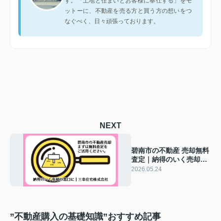
す。「土地と住まいとお客様に奉仕する」をモ
ットーに、不動産を売る方と買う方の想いをつ
なぐべく、日々頑張っております。
NEXT
碧南市の不動産 売却無料
査定｜納得のいく売却の
窓口に
2026.05.24
”不動産購入の基礎知識”おすすめ記事