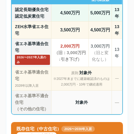
認定長期優良住宅
13
4,500万円
5,000万円
認定低炭素住宅
年
ZEH水準省エネ住
13
3,500万円
4,500万円
宅
年
省エネ基準適合住
2,000万円
3,000万円
13
宅
（旧：3,000万円
（旧と変
年
2026〜2027年入居の
↓引き下げ）
化なし）
み
省エネ基準適合住
対象外
原則
宅
―
※2027年末までに建築確認済のものは
2,000万円・10年で継続適用
2028年以降入居
省エネ基準不適合
住宅
対象外
―
（その他の住宅）
既存住宅（中古住宅）
2026〜2030年入居