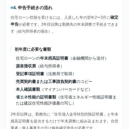
4. 申告手続きの流れ
確定
住宅ローン控除を受けるには、入居した年の翌年2〜3月に
申告
が必要です。2年目以降は勤務先の年末調整で手続きできま
す（給与所得者の場合）。
初年度に必要な書類
住宅ローンの
年末残高証明書
（金融機関から送付）
源泉徴収票
（給与所得者）
登記事項証明書
（法務局で取得）
売買契約書または工事請負契約書
のコピー
本人確認書類
（マイナンバーカードなど）
省エネ性能の証明書類
（住宅省エネルギー性能証明書ま
たは建設住宅性能評価書の写し）
2年目以降は、勤務先に「住宅借入金等特別控除証明書」と年末
残高証明書を提出するだけで年末調整に組み込まれます。自営
業者・個人事業主の方は毎年確定申告が必要です。