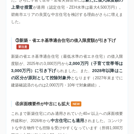
た。さらに子育て世帯・若者夫婦世帯には
上乗せ措置
が適用（認定住宅・ZEH水準は最大4,500万円）。
碧南市エリアの良質な中古住宅を検討する理由がさらに増えま
した。
③新築・省エネ基準適合住宅の借入限度額が引き下げ
要注意
新築の省エネ基準適合住宅（最低水準の省エネ住宅）の借入限
2,000万円（子育て世帯等は
度額が、2025年の3,000万円から
3,000万円）に引き下げ
2028年以降はこ
られました。また、
の区分が原則として控除対象外
となります（2027年末までに
建築確認済のものは2,000万円・10年で対象継続）。
④床面積要件が中古にも拡大
NEW
これまで新築住宅にのみ適用されていた40㎡以上への床面積要
中古住宅にも適用
件緩和が、2026年から
されました。コンパク
トな中古物件でも控除を受けやすくなっています（所得1,000万