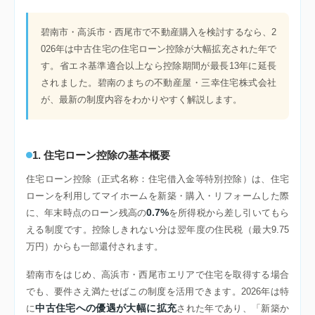
碧南市・高浜市・西尾市で不動産購入を検討するなら、2
026年は中古住宅の住宅ローン控除が大幅拡充された年で
す。省エネ基準適合以上なら控除期間が最長13年に延長
されました。碧南のまちの不動産屋・三幸住宅株式会社
が、最新の制度内容をわかりやすく解説します。
1. 住宅ローン控除の基本概要
住宅ローン控除（正式名称：住宅借入金等特別控除）は、住宅
ローンを利用してマイホームを新築・購入・リフォームした際
0.7%
に、年末時点のローン残高の
を所得税から差し引いてもら
える制度です。控除しきれない分は翌年度の住民税（最大9.75
万円）からも一部還付されます。
碧南市をはじめ、高浜市・西尾市エリアで住宅を取得する場合
でも、要件さえ満たせばこの制度を活用できます。2026年は特
中古住宅への優遇が大幅に拡充
に
された年であり、「新築か