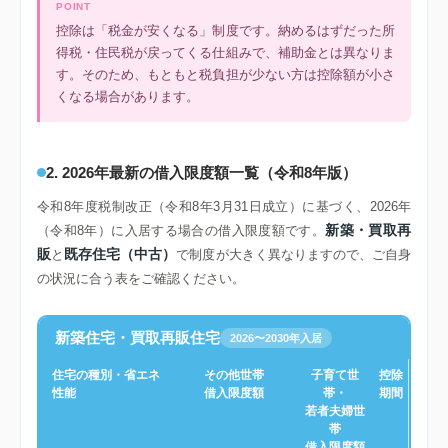
POINT
控除は「税金が安くなる」制度です。納めるはずだった所
得税・住民税が戻ってくる仕組みで、補助金とは異なりま
す。そのため、もともと税負担が少ない方は控除額が小さ
くなる場合があります。
2. 2026年最新の借入限度額一覧（令和8年版）
令和8年度税制改正（令和8年3月31日成立）に基づく、2026年
新築・買取再
（令和8年）に入居する場合の借入限度額です。
販
既存住宅（中古）
と
で制度が大きく異なりますので、ご自身
の状況に合う表をご確認ください。
新築住宅・買取再販住宅
2026〜2030年入居
住宅の種別・省エネ
その他世帯
子育て世
控除
性能
借入限度額
帯・
期間
若者夫婦世
帯
借入限度額