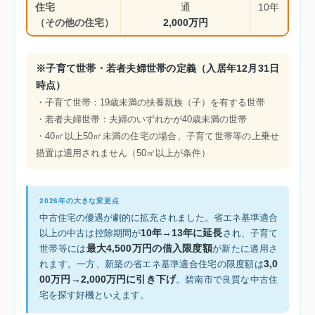
住宅
通
10年
（その他の住宅）
2,000万円
※子育て世帯・若者夫婦世帯の定義（入居年12月31日
時点）
・子育て世帯：19歳未満の扶養親族（子）を有する世帯
・若者夫婦世帯：夫婦のいずれかが40歳未満の世帯
・40㎡以上50㎡未満の住宅の場合、子育て世帯等の上乗せ
措置は適用されません（50㎡以上が条件）
2026年の大きな変更点
中古住宅の優遇が劇的に拡充されました。省エネ基準適合
10年→13年に延長
以上の中古は控除期間が
され、子育て
最大4,500万円の借入限度額
世帯等には
が新たに適用さ
3,0
れます。一方、新築の省エネ基準適合住宅の限度額は
00万円→2,000万円に引き下げ
。碧南市で良質な中古住
宅を探す好機といえます。