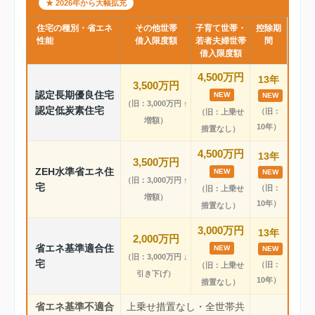
★ 2026年から大幅拡充
住宅の種別・省エネ
その他世帯
子育て世帯・
控除期
性能
借入限度額
若者夫婦世帯
間
借入限度額
4,500万円
13年
3,500万円
認定長期優良住宅
NEW
NEW
（旧：3,000万円 ↑
認定低炭素住宅
（旧：
（旧：上乗せ
増額）
10年）
措置なし）
4,500万円
13年
3,500万円
ZEH水準省エネ住
NEW
NEW
（旧：3,000万円 ↑
宅
（旧：
（旧：上乗せ
増額）
10年）
措置なし）
3,000万円
13年
2,000万円
省エネ基準適合住
NEW
NEW
（旧：3,000万円 ↓
宅
（旧：
（旧：上乗せ
引き下げ）
10年）
措置なし）
省エネ基準不適合
上乗せ措置なし・全世帯共