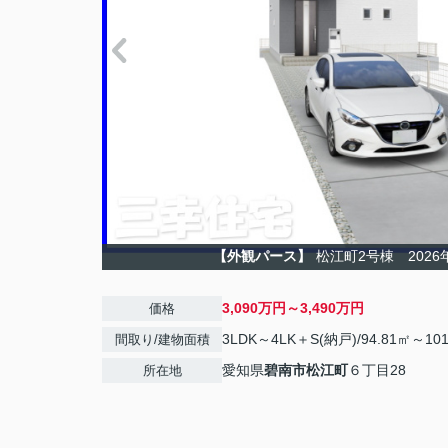
【外観パース】
松江町2号棟 2026
3,090万円～3,490万円
価格
3LDK～4LK＋S(納戸)/94.81㎡～101
間取り/建物面積
愛知県
碧南市
松江町
６丁目28
所在地