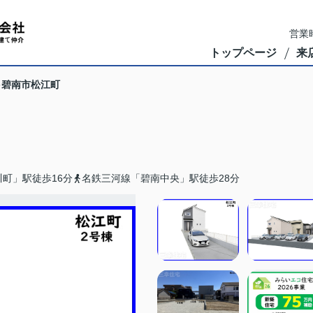
営業時
トップページ
来
碧南市松江町
町」駅徒歩16分
名鉄三河線「碧南中央」駅徒歩28分