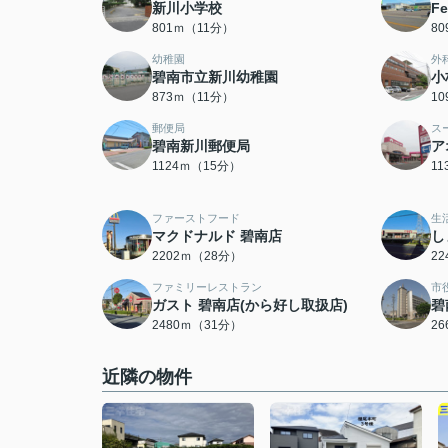
新川小学校
F
801ｍ（11分）
8
幼稚園
外
碧南市立新川幼稚園
小
873ｍ（11分）
1
郵便局
ス
碧南新川郵便局
ア
1124ｍ（15分）
1
ファーストフード
生
マクドナルド 碧南店
し
2202ｍ（28分）
2
ファミリーレストラン
市
ガスト 碧南店(から好し取扱店)
碧
2480ｍ（31分）
2
近隣の物件