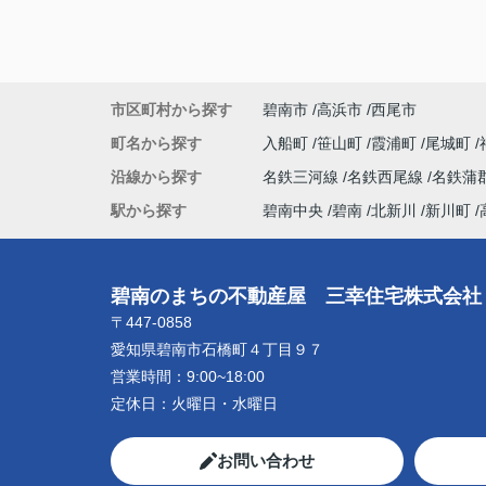
市区町村から探す
碧南市
高浜市
西尾市
町名から探す
入船町
笹山町
霞浦町
尾城町
沿線から探す
名鉄三河線
名鉄西尾線
名鉄蒲
駅から探す
碧南中央
碧南
北新川
新川町
碧南のまちの不動産屋 三幸住宅株式会社
〒447-0858
愛知県碧南市石橋町４丁目９７
営業時間：
9:00~18:00
定休日：
火曜日・水曜日
お問い合わせ