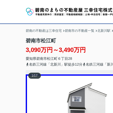
碧南の不動産は三幸住宅
碧南市の不動産一覧
北新川駅
碧南市松江町
3,090万円～3,490万円
愛知県
碧南市
松江町
６丁目28
名鉄三河線「北新川」駅徒歩12分
名鉄三河線「新川
1
/
17