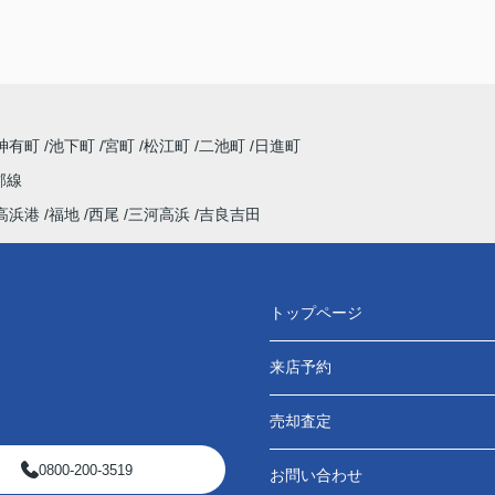
神有町
池下町
宮町
松江町
二池町
日進町
郡線
高浜港
福地
西尾
三河高浜
吉良吉田
トップページ
来店予約
売却査定
0800-200-3519
お問い合わせ