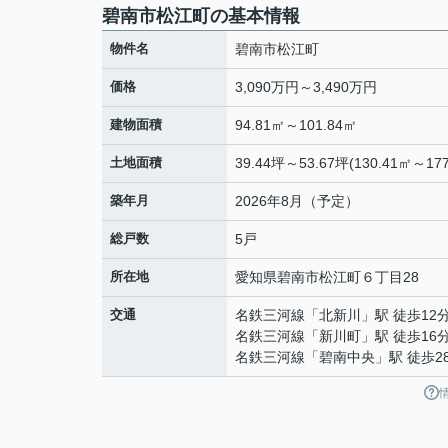
碧南市松江町の基本情報
物件名
碧南市松江町
価格
3,090万円～3,490万円
建物面積
94.81㎡～101.84㎡
土地面積
39.44坪～53.67坪(130.41㎡～177
築年月
2026年8月（予定）
総戸数
5戸
所在地
愛知県
碧南市
松江町
６丁目28
交通
名鉄三河線
「
北新川
」駅 徒歩12
名鉄三河線
「
新川町
」駅 徒歩16
名鉄三河線
「
碧南中央
」駅 徒歩2