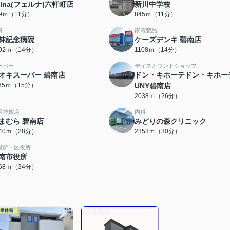
elna(フェルナ)六軒町店
新川中学校
09ｍ（11分）
845ｍ（11分）
科
家電製品
林記念病院
ケーズデンキ 碧南店
092ｍ（14分）
1108ｍ（14分）
ーパー
ディスカウントショップ
オキスーパー 碧南店
ドン・キホーテドン・キホー
135ｍ（15分）
UNY碧南店
2038ｍ（26分）
活雑貨店
内科
まむら 碧南店
みどりの森クリニック
240ｍ（28分）
2353ｍ（30分）
役所・区役所
南市役所
668ｍ（34分）