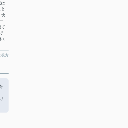
夏は
こと
、快
一
建て
で
絡く
の見方
を
け