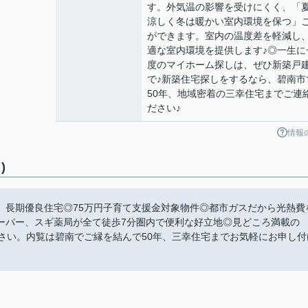
す。外気温の影響を受けにくく、「
涼しく冬は暖かい室内環境を保つ」
ができます。室内の温度差を軽減し
適な室内環境を提供します♪◎一生に
度のマイホーム探しは、ぜひ新築戸
で♪新築住宅探しをするなら、碧南市
50年、地域密着の三幸住宅までご連
ださい♪
情報
)
、長期優良住宅◎75万円子育て支援金対象物件◎都市ガスだから光熱費
ーパー、スギ薬局が全て徒歩7分圏内で便利な好立地◎見どころ満載の
さい。内覧は碧南でご縁を結んで50年、三幸住宅までお気軽にお申し付