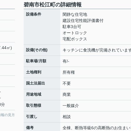
碧南市松江町の詳細情報
設備条件
閑静な住宅地
建設住宅性能評価書付
駐車3台可
オートロック
宅配ボックス
.44㎡)
設備(その他)
キッチンに食洗機が完備されています
駐車場/月額
有/-
土地権利
所有権
国土法届出
不要
分
用途地域
商業
分
8分
取引態様
一般媒介
情報の見方
引渡し
相談
備考
全棟、断熱等級6の高断熱のお住まい