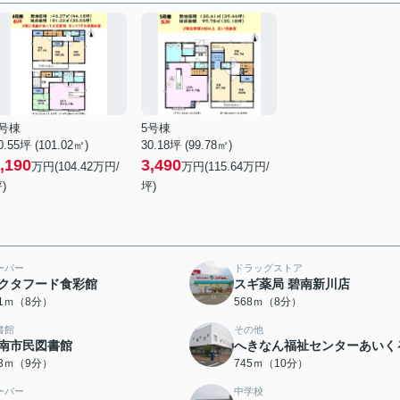
4号棟
5号棟
0.55坪 (101.02㎡)
30.18坪 (99.78㎡)
,190
3,490
万円(104.42万円/
万円(115.64万円/
)
坪)
ーパー
ドラッグストア
クタフード食彩館
スギ薬局 碧南新川店
61ｍ（8分）
568ｍ（8分）
書館
その他
南市民図書館
へきなん福祉センターあいく
83ｍ（9分）
745ｍ（10分）
ーパー
中学校