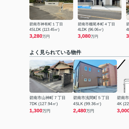
碧南市神有町１丁目
碧南市棚尾本町４丁目
4SLDK (113.45㎡)
4LDK (96.06㎡)
4
3,280
3,080
3
万円
万円
よく見られている物件
碧南市山神町７丁目
碧南市浅間町５丁目
碧南市
7DK (127.94㎡)
4SLK (99.36㎡)
4K (2
1,300
2,480
3,00
万円
万円