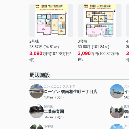
2号棟
3号棟
28.67坪 (94.81㎡)
30.80坪 (101.84㎡)
3
3,090
3,090
3
万円(107.78万円/
万円(100.32万円/
坪)
坪)
坪
周辺施設
コンビニエンスストア
ス
ローソン 碧南相生町三丁目店
イ
434ｍ（6分）
5
保育園
図
二葉保育園
碧
647ｍ（9分）
6
小学校
ス