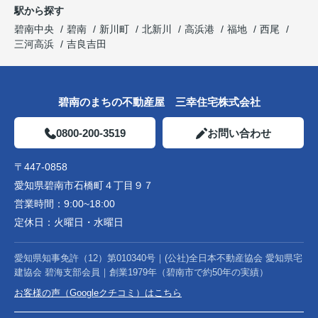
駅から探す
碧南中央
碧南
新川町
北新川
高浜港
福地
西尾
三河高浜
吉良吉田
碧南のまちの不動産屋 三幸住宅株式会社
0800-200-3519
お問い合わせ
〒447-0858
愛知県碧南市石橋町４丁目９７
営業時間：
9:00~18:00
定休日：
火曜日・水曜日
愛知県知事免許（12）第010340号｜(公社)全日本不動産協会 愛知県宅
建協会 碧海支部会員｜創業1979年（碧南市で約50年の実績）
お客様の声（Googleクチコミ）はこちら