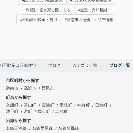
#はじめての不動産購入
#はじめての不動産売却
#相続・空き家で困ってる
#査定・売却相談
#不動産の税金・費用
#碧南市の地価・エリア情報
の不動産は三幸住宅
ブログ
カテゴリ一覧
ブログ一覧
市区町村から探す
碧南市
高浜市
西尾市
町名から探す
入船町
笹山町
霞浦町
尾城町
神有町
日進町
池下町
宮町
松江町
二池町
沿線から探す
名鉄三河線
名鉄西尾線
名鉄蒲郡線